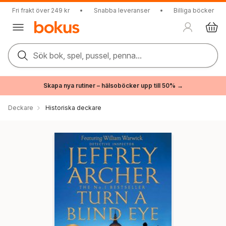
Fri frakt över 249 kr
•
Snabba leveranser
•
Billiga böcker
Sök bok, spel, pussel, penna...
Skapa nya rutiner – hälsoböcker upp till 50% →
Deckare
Historiska deckare