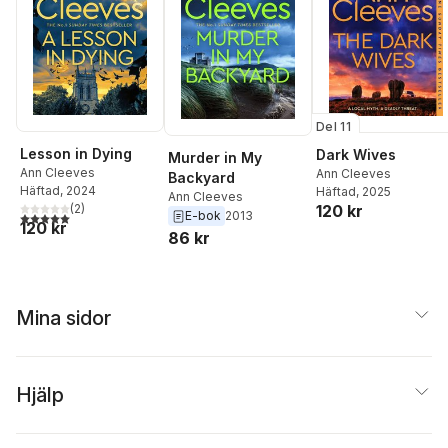
Del 11
Lesson in Dying
Dark Wives
Murder in My
Ann Cleeves
Ann Cleeves
Backyard
Häftad
, 2024
Häftad
, 2025
Ann Cleeves
(
2
)
120 kr
E-bok
2013
5,0
utav 5 stjärnor. Totalt antal röster:
120 kr
86 kr
Mina sidor
Hjälp