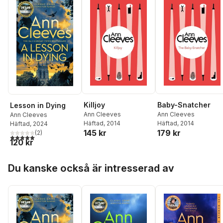
Killjoy
Baby-Snatcher
Lesson in Dying
Ann Cleeves
Ann Cleeves
Ann Cleeves
Häftad
, 2014
Häftad
, 2014
Häftad
, 2024
145 kr
179 kr
(
2
)
5,0
utav 5 stjärnor. Totalt antal röster:
120 kr
Hoppa över listan
Du kanske också är intresserad av