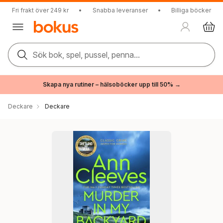
Fri frakt över 249 kr
•
Snabba leveranser
•
Billiga böcker
Sök bok, spel, pussel, penna...
Skapa nya rutiner – hälsoböcker upp till 50% →
Deckare
Deckare