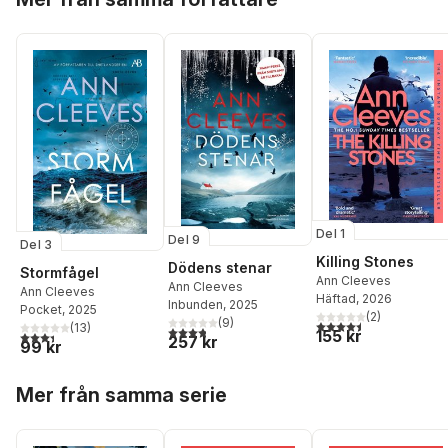
Del 1
Del 9
Del 3
Killing Stones
Dödens stenar
Stormfågel
Ann Cleeves
Ann Cleeves
Ann Cleeves
Häftad
, 2026
Inbunden
, 2025
Pocket
, 2025
(
2
)
(
9
)
4,5
utav 5 stjärnor. Tota
(
13
)
3,8
utav 5 stjärnor. Totalt antal röster:
155 kr
3,4
utav 5 stjärnor. Totalt antal röster:
257 kr
99 kr
Hoppa över listan
Mer från samma serie