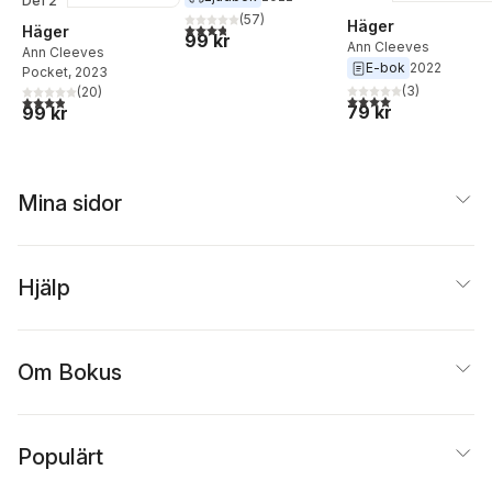
Del 2
(
57
)
Häger
3,8
utav 5 stjärnor. Totalt antal röster:
Häger
99 kr
Ann Cleeves
Ann Cleeves
E-bok
2022
Pocket
, 2023
(
3
)
(
20
)
4,0
utav 5 stjärnor. Tota
3,9
utav 5 stjärnor. Totalt antal röster:
79 kr
99 kr
Mina sidor
Hjälp
Om Bokus
Populärt