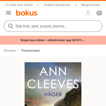
Fri frakt över 249 kr
•
Snabba leveranser
•
Billiga böcker
Sök bok, spel, pussel, penna...
Skapa nya rutiner – hälsoböcker upp till 50% →
Deckare
Polisromaner