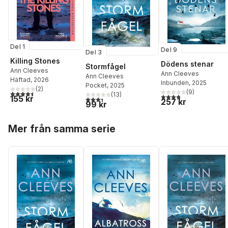
Del 1
Del 9
Del 3
Killing Stones
Dödens stenar
Stormfågel
Ann Cleeves
Ann Cleeves
Ann Cleeves
Häftad
, 2026
Inbunden
, 2025
Pocket
, 2025
(
2
)
(
9
)
4,5
utav 5 stjärnor. Totalt antal röster:
(
13
)
3,8
utav 5 stjärnor. Tota
155 kr
3,4
utav 5 stjärnor. Totalt antal röster:
257 kr
99 kr
Hoppa över listan
Mer från samma serie