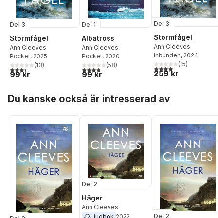
Del 3
Del 1
Del 3
Stormfågel
Albatross
Stormfågel
Ann Cleeves
Ann Cleeves
Ann Cleeves
Inbunden
, 2024
Pocket
, 2020
Pocket
, 2025
(
15
)
(
58
)
(
13
)
4,0
utav 5 stjärnor. Tota
3,7
utav 5 stjärnor. Totalt antal röster:
3,4
utav 5 stjärnor. Totalt antal röster:
259 kr
99 kr
99 kr
Hoppa över listan
Du kanske också är intresserad av
Del 2
Häger
Ann Cleeves
Del 2
Ljudbok
2022