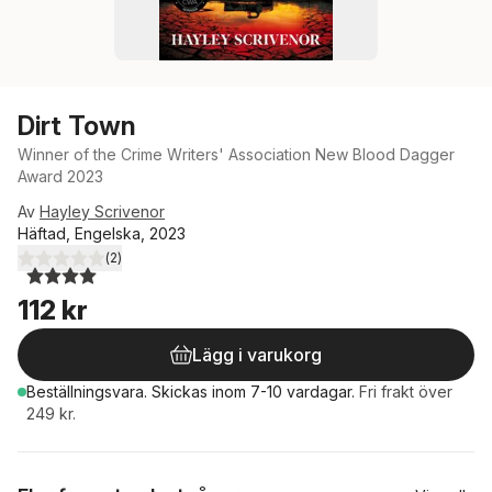
Dirt Town
Winner of the Crime Writers' Association New Blood Dagger
Award 2023
Av
Hayley Scrivenor
Häftad, Engelska, 2023
(
2
)
4,0
utav 5 stjärnor. Totalt antal röster:
112 kr
Lägg i varukorg
Beställningsvara.
Skickas
inom 7-10 vardagar
.
Fri frakt över
249 kr.