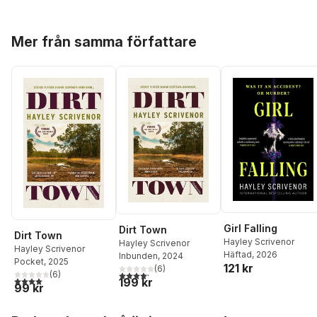
Hoppa över listan
Mer från samma författare
Girl Falling
Dirt Town
Dirt Town
Hayley Scrivenor
Hayley Scrivenor
Hayley Scrivenor
Häftad
, 2026
Inbunden
, 2024
Pocket
, 2025
121 kr
(
6
)
4,2
utav 5 stjärnor. Totalt antal röster:
(
6
)
4,0
utav 5 stjärnor. Totalt antal röster:
199 kr
99 kr
Hoppa över listan