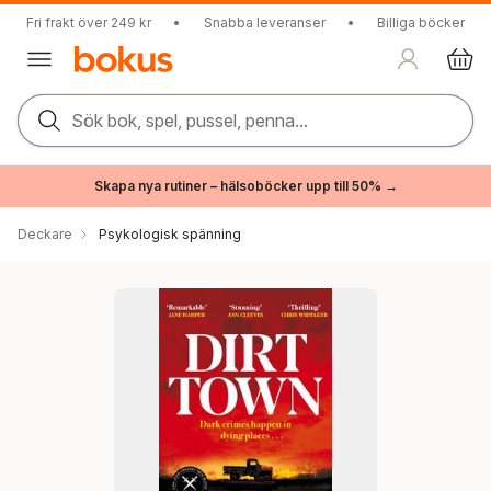
Fri frakt över 249 kr
•
Snabba leveranser
•
Billiga böcker
Sök bok, spel, pussel, penna...
Skapa nya rutiner – hälsoböcker upp till 50% →
Deckare
Psykologisk spänning