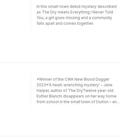
In this small-town debut mystery described
as The Dry meets Everything I Never Told
You, a girl goes missing and a community
falls apart and comes together.
*Winner of the CWA New Blood Dagger
2023*'A heart-wrenching mystery' – Jane
Harper, author of The DryTwelve year-old
Esther Bianchi disappears on her way home
from school in the small town of Durton – and
the truth will not come easily. Dirt Town by
Hayley Scrivenor is an atmospheric crime
novel set in rural Australia.Dirt town. Dirt and
hurt – that’s what others would remember
about our town . . .The DetectiveAs the
community is thrown into a state of grief and