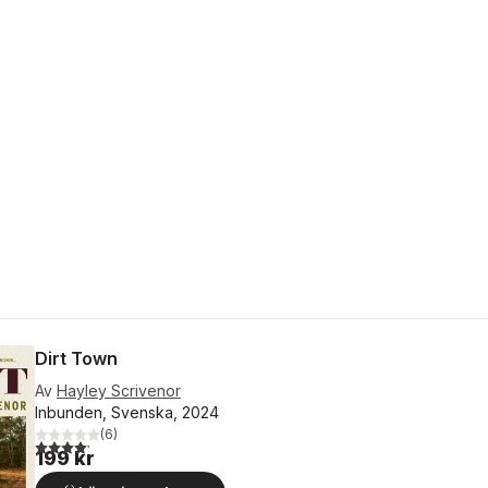
Dirt Town
Av
Hayley Scrivenor
Inbunden, Svenska, 2024
(
6
)
4,2
utav 5 stjärnor. Totalt antal röster:
199 kr