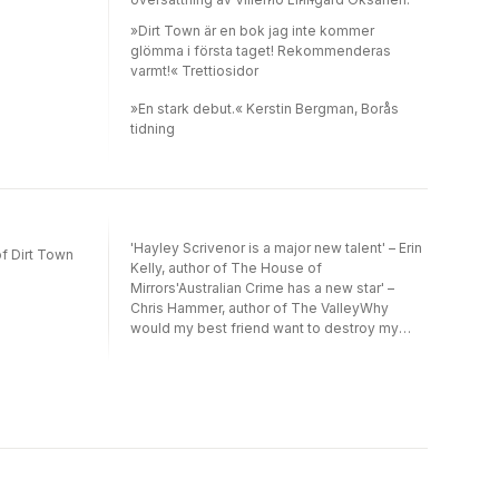
»Dirt Town är en bok jag inte kommer
glömma i första taget! Rekommenderas
varmt!« Trettiosidor
»En stark debut.« Kerstin Bergman, Borås
tidning
'Hayley Scrivenor is a major new talent' – Erin
f Dirt Town
Kelly, author of The House of
Mirrors'Australian Crime has a new star' –
Chris Hammer, author of The ValleyWhy
would my best friend want to destroy my
life?Finn and her closest friend Daphne grew
up in the imposing shadow of Australia’s Blue
Mountains, their uneasy bond forged by both
losing their sisters at a young age. Now in
their twenties, Daphne is at university, while
Finn has remained in the mountains and fallen
in love with newcomer Magdu – a young
woman with troubles of her own.Though