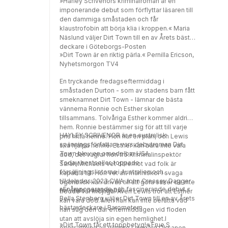
»Harley Scrivenors kriminalroman är en
imponerande debut som förflyttar läsaren till
den dammiga småstaden och får
klaustrofobin att börja klia i kroppen.« Maria
Näslund väljer Dirt Town till en av Årets bästa
deckare i Göteborgs-Posten
»Dirt Town är en riktig pärla.« Pernilla Ericson,
Nyhetsmorgon TV4
En tryckande fredagseftermiddag i
småstaden Durton - som av stadens barn fått
smeknamnet Dirt Town - lämnar de bästa
vännerna Ronnie och Esther skolan
tillsammans. Tolvåriga Esther kommer aldrig
hem. Ronnie bestämmer sig för att till varje
HAYLEY SCRIVENOR är en australisk
pris hitta henne. Hon har en plan, och Lewis
spänningsförfattare vars debutroman Dirt
ska hjälpa henne. Esther kan bara inte vara
Town blev en omedelbar USA
död, det vägrar hon tro.Kriminalinspektör
Today bestseller, toppade
Sarah Michaels vet däremot vad folk är
försäljningslistorna i Australien och
kapabla till. Hon vet att människor i svaga
tilldelades 2023 CWA John Creasey Dagger
ögonblick kan drivas till att göra saker de inte
»En imponerande och fascinerande debut.«
för Årets bästa debut.
trodde var möjliga. Även Lewis tror att Esther
Bella Stenberg väljer Dirt Town till en av Årets
kan vara död. Men han kan inte berätta vad
bästa deckare i Barometern
han såg den där eftermiddagen vid floden
utan att avslöja sin egen hemlighet.I
»Dirt Town får ett toppbetyg!« Frue S
översättning av Villemo Linngård Oksanen.