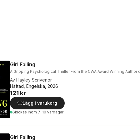
Girl Falling
A Gripping Psychological Thriller From the CWA Award Winning Author o
Av
Hayley Scrivenor
Häftad, Engelska, 2026
121 kr
Lägg i varukorg
Skickas
inom 7-10 vardagar
Girl Falling