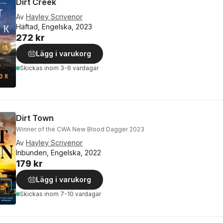
Dirt Creek
Av
Hayley Scrivenor
Häftad, Engelska, 2023
272 kr
Lägg i varukorg
Skickas
inom 3-6 vardagar
Dirt Town
Winner of the CWA New Blood Dagger 2023
Av
Hayley Scrivenor
Inbunden, Engelska, 2022
179 kr
Lägg i varukorg
Skickas
inom 7-10 vardagar