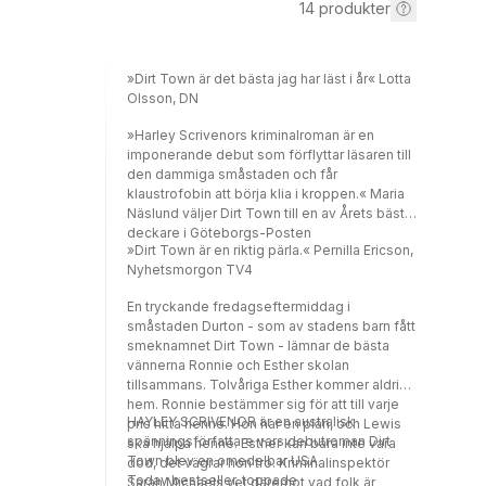
14
produkter
»Dirt Town är det bästa jag har läst i år« Lotta
Olsson, DN
»Harley Scrivenors kriminalroman är en
imponerande debut som förflyttar läsaren till
den dammiga småstaden och får
klaustrofobin att börja klia i kroppen.« Maria
Näslund väljer Dirt Town till en av Årets bästa
deckare i Göteborgs-Posten
»Dirt Town är en riktig pärla.« Pernilla Ericson,
Nyhetsmorgon TV4
En tryckande fredagseftermiddag i
småstaden Durton - som av stadens barn fått
smeknamnet Dirt Town - lämnar de bästa
vännerna Ronnie och Esther skolan
tillsammans. Tolvåriga Esther kommer aldrig
hem. Ronnie bestämmer sig för att till varje
HAYLEY SCRIVENOR är en australisk
pris hitta henne. Hon har en plan, och Lewis
spänningsförfattare vars debutroman Dirt
ska hjälpa henne. Esther kan bara inte vara
Town blev en omedelbar USA
död, det vägrar hon tro. Kriminalinspektör
Today bestseller, toppade
Sarah Michaels vet däremot vad folk är