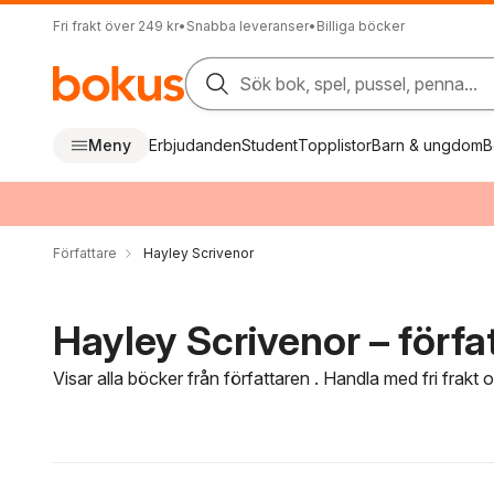
Fri frakt över 249 kr
•
Snabba leveranser
•
Billiga böcker
Sök bok, spel, pussel, penna...
Meny
Erbjudanden
Student
Topplistor
Barn & ungdom
B
Författare
Hayley Scrivenor
Hayley Scrivenor – förfa
Visar alla böcker från författaren . Handla med fri frakt
Hoppa över filtreringsmeny