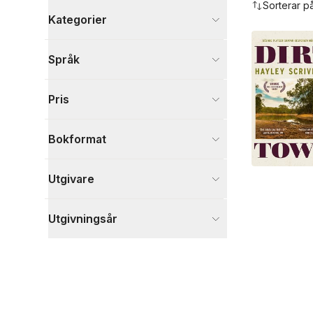
Sorterar p
Kategorier
Böcker
Språk
Deckare
12
Skönlitteratur
10
Pris
Visa fler
Visa fler
Bokformat
Utgivare
Utgivningsår