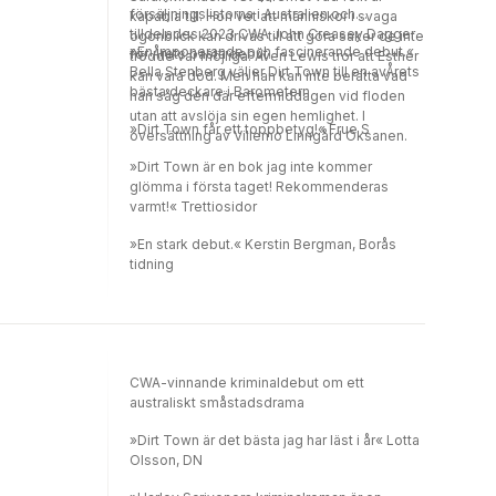
försäljningslistorna i Australien och
kapabla till. Hon vet att människor i svaga
tilldelades 2023 CWA John Creasey Dagger
ögonblick kan drivas till att göra saker de inte
»En imponerande och fascinerande debut.«
för Årets bästa debut.
trodde var möjliga. Även Lewis tror att Esther
Bella Stenberg väljer Dirt Town till en avÅrets
kan vara död. Men han kan inte berätta vad
bästa deckare i Barometern
han såg den där eftermiddagen vid floden
utan att avslöja sin egen hemlighet. I
»Dirt Town får ett toppbetyg!« Frue S
översättning av Villemo Linngård Oksanen.
»Dirt Town är en bok jag inte kommer
glömma i första taget! Rekommenderas
varmt!« Trettiosidor
»En stark debut.« Kerstin Bergman, Borås
tidning
CWA-vinnande kriminaldebut om ett
australiskt småstadsdrama
»Dirt Town är det bästa jag har läst i år« Lotta
Olsson, DN