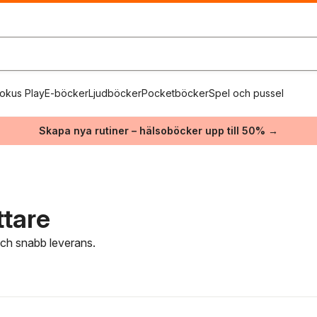
okus Play
E-böcker
Ljudböcker
Pocketböcker
Spel och pussel
Skapa nya rutiner – hälsoböcker upp till 50% →
ttare
 och snabb leverans.