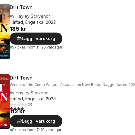
Dirt Town
Av
Hayley Scrivenor
Häftad, Engelska, 2022
185 kr
Lägg i varukorg
Skickas
inom 11-20 vardagar
Dirt Town
Winner of the Crime Writers' Association New Blood Dagger Award 20
Av
Hayley Scrivenor
Häftad, Engelska, 2023
(
2
)
4,0
utav 5 stjärnor. Totalt antal röster:
112 kr
Lägg i varukorg
Skickas
inom 7-10 vardagar