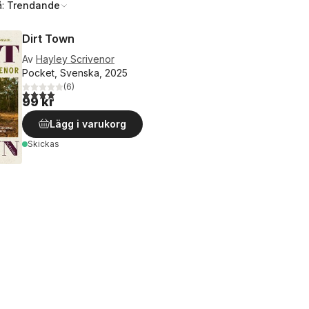
å:
Trendande
Dirt Town
Av
Hayley Scrivenor
Pocket, Svenska, 2025
(
6
)
4,0
utav 5 stjärnor. Totalt antal röster:
99 kr
Lägg i varukorg
Skickas