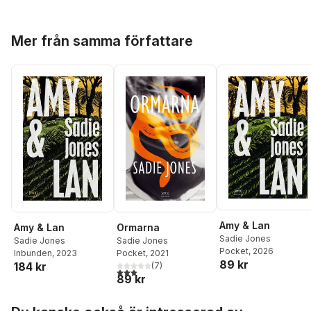
Hoppa över listan
Mer från samma författare
Amy & Lan
Amy & Lan
Ormarna
Sadie Jones
Sadie Jones
Sadie Jones
Pocket
, 2026
Inbunden
, 2023
Pocket
, 2021
89 kr
184 kr
(
7
)
2,9
utav 5 stjärnor. Totalt antal röster:
89 kr
Hoppa över listan