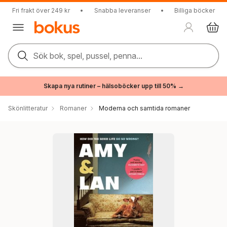
Fri frakt över 249 kr
•
Snabba leveranser
•
Billiga böcker
Sök bok, spel, pussel, penna...
Skapa nya rutiner – hälsoböcker upp till 50% →
Skönlitteratur
Romaner
Moderna och samtida romaner