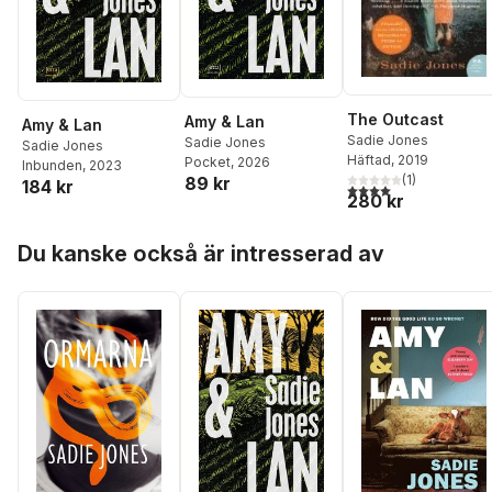
The Outcast
Amy & Lan
Amy & Lan
Sadie Jones
Sadie Jones
Sadie Jones
Häftad
, 2019
Pocket
, 2026
Inbunden
, 2023
(
1
)
89 kr
184 kr
4,0
utav 5 stjärnor. Tota
280 kr
Hoppa över listan
Du kanske också är intresserad av