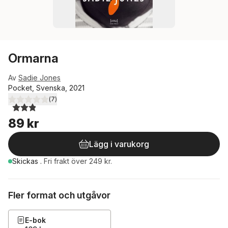
Ormarna
Av
Sadie Jones
Pocket, Svenska, 2021
(
7
)
2,9
utav 5 stjärnor. Totalt antal röster:
89 kr
Lägg i varukorg
Skickas
.
Fri frakt över 249 kr.
Fler format och utgåvor
E-bok