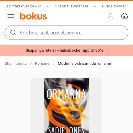
Fri frakt över 249 kr
•
Snabba leveranser
•
Billiga böcker
Sök bok, spel, pussel, penna...
Skapa nya rutiner – hälsoböcker upp till 50% →
Skönlitteratur
Romaner
Moderna och samtida romaner