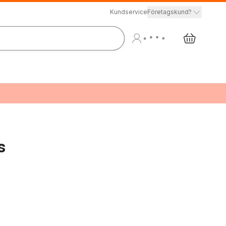
Kundservice
Företagskund?
s