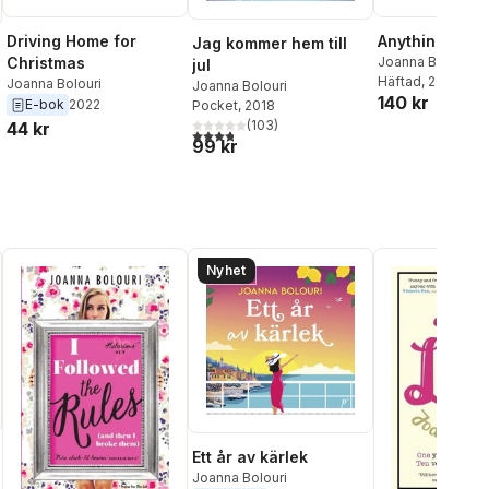
Anything for 
Driving Home for
Jag kommer hem till
Joanna Bolouri
Christmas
jul
Häftad
, 2026
Joanna Bolouri
Joanna Bolouri
140 kr
E-bok
2022
Pocket
, 2018
(
103
)
44 kr
3,8
utav 5 stjärnor. Totalt antal röster:
99 kr
al röster:
Nyhet
Ett år av kärlek
Joanna Bolouri