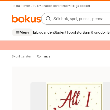
Fri frakt över 249 kr
•
Snabba leveranser
•
Billiga böcker
Sök bok, spel, pussel, penna...
Meny
Erbjudanden
Student
Topplistor
Barn & ungdom
B
Skönlitteratur
Romance