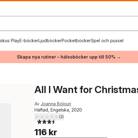
okus Play
E-böcker
Ljudböcker
Pocketböcker
Spel och pussel
Skapa nya rutiner – hälsoböcker upp till 50% →
All I Want for Christma
Av
Joanna Bolouri
Häftad, Engelska, 2020
(
2
)
3,5
utav 5 stjärnor. Totalt antal röster:
116 kr