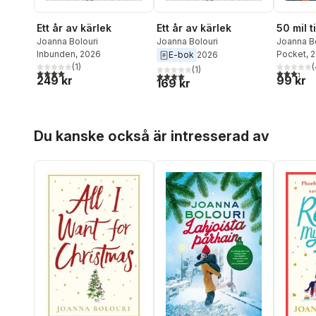
Ett år av kärlek
Ett år av kärlek
50 mil ti
Joanna Bolouri
Joanna Bolouri
Joanna Bo
Inbunden
, 2026
Pocket
, 
E-bok
2026
(
1
)
(
(
1
)
4,0
utav 5 stjärnor. Totalt antal röster:
3,3
utav 5 
4,0
utav 5 stjärnor. Totalt antal röster:
249 kr
99 kr
169 kr
Hoppa över listan
Du kanske också är intresserad av