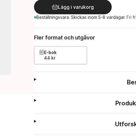
Lägg i varukorg
Beställningsvara.
Skickas
inom 5-8 vardagar
.
Fri f
Fler format och utgåvor
E-bok
44 kr
Be
Produk
Utfors