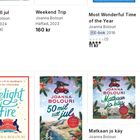
Weekend Trip
ll jul
Most Wonderful Time
Joanna Bolouri
louri
of the Year
Häftad
, 2023
2024
Joanna Bolouri
160 kr
4
)
stjärnor. Totalt antal röster:
E-bok
2016
(
1
)
4,0
utav 5 stjärnor. Totalt ant
11 kr
Matkaan jo käy
Joanna Bolouri