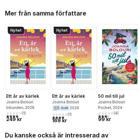
Hoppa över listan
Mer från samma författare
Nyhet
Nyhet
Ett år av kärlek
Ett år av kärlek
50 mil till jul
Joanna Bolouri
Joanna Bolouri
Joanna Bolouri
Inbunden
, 2026
Pocket
, 2024
E-bok
2026
(
1
)
(
4
)
(
1
)
4,0
utav 5 stjärnor. Totalt antal röster:
3,3
utav 5 stjärnor. Tota
4,0
utav 5 stjärnor. Totalt antal röster:
249 kr
99 kr
169 kr
Hoppa över listan
Du kanske också är intresserad av