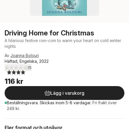
Driving Home for Christmas
A hilarious festive rom-com to warm your heart on cold winter
nights
Av
Joanna Bolouri
Häftad, Engelska, 2022
(
1
)
4,0
utav 5 stjärnor. Totalt antal röster:
116 kr
Lägg i varukorg
Beställningsvara.
Skickas
inom 5-8 vardagar
.
Fri frakt över
249 kr.
Fler format och utgåvor