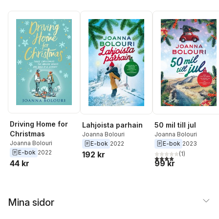
Driving Home for
Lahjoista parhain
50 mil till jul
Christmas
Joanna Bolouri
Joanna Bolouri
Joanna Bolouri
E-bok
2022
E-bok
2023
E-bok
2022
192 kr
(
1
)
4,0
utav 5 stjärnor. Tota
99 kr
44 kr
Mina sidor