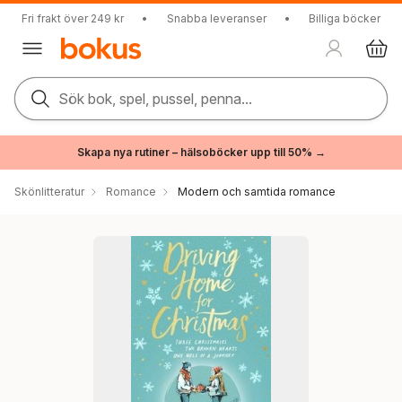
Fri frakt över 249 kr
•
Snabba leveranser
•
Billiga böcker
Sök bok, spel, pussel, penna...
Skapa nya rutiner – hälsoböcker upp till 50% →
Skönlitteratur
Romance
Modern och samtida romance