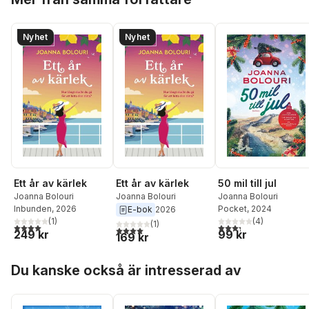
Nyhet
Nyhet
Ett år av kärlek
Ett år av kärlek
50 mil till jul
Joanna Bolouri
Joanna Bolouri
Joanna Bolouri
Inbunden
, 2026
Pocket
, 2024
E-bok
2026
(
1
)
(
4
)
(
1
)
4,0
utav 5 stjärnor. Totalt antal röster:
3,3
utav 5 stjärnor. Tota
4,0
utav 5 stjärnor. Totalt antal röster:
249 kr
99 kr
169 kr
Hoppa över listan
Du kanske också är intresserad av