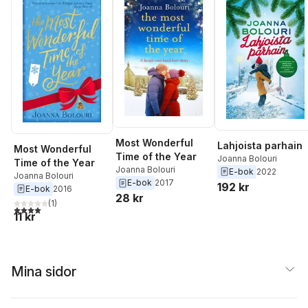
Most Wonderful
Lahjoista parhain
Most Wonderful
Time of the Year
Joanna Bolouri
Time of the Year
Joanna Bolouri
E-bok
2022
Joanna Bolouri
E-bok
2017
192 kr
E-bok
2016
28 kr
(
1
)
4,0
utav 5 stjärnor. Totalt antal röster:
11 kr
Mina sidor