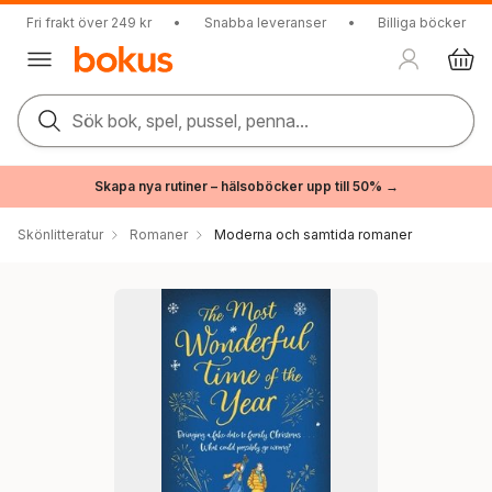
Fri frakt över 249 kr
•
Snabba leveranser
•
Billiga böcker
Sök bok, spel, pussel, penna...
Skapa nya rutiner – hälsoböcker upp till 50% →
Skönlitteratur
Romaner
Moderna och samtida romaner