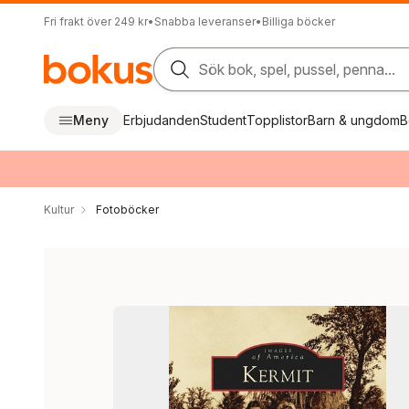
Fri frakt över 249 kr
•
Snabba leveranser
•
Billiga böcker
Sök bok, spel, pussel, penna...
Meny
Erbjudanden
Student
Topplistor
Barn & ungdom
B
Kultur
Fotoböcker