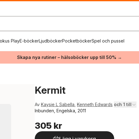
okus Play
E-böcker
Ljudböcker
Pocketböcker
Spel och pussel
Skapa nya rutiner – hälsoböcker upp till 50% →
Kermit
Av
Kaysie L Sabella
,
Kenneth Edwards
och 1 till
Inbunden, Engelska, 2011
305 kr
Lägg i varukorg