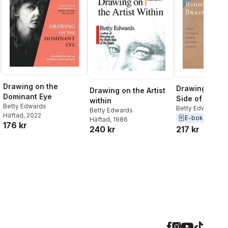
Drawing on the
Drawing on th
Drawing on the Artist
Dominant Eye
Side of the Br
within
Betty Edwards
Betty Edwards
Betty Edwards
Häftad
, 2022
E-bok
2012
Häftad
, 1986
176 kr
217 kr
240 kr