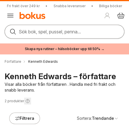
Fri frakt över 249 kr
•
Snabba leveranser
•
Billiga böcker
Sök bok, spel, pussel, penna...
Skapa nya rutiner – hälsoböcker upp till 50% →
Författare
Kenneth Edwards
Kenneth Edwards – författare
Visar alla böcker från författaren . Handla med fri frakt och
snabb leverans.
2
produkter
Filtrera
Sortera:
Trendande