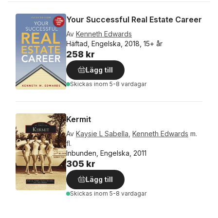
Your Successful Real Estate Career
Av
Kenneth Edwards
Häftad, Engelska, 2018, 15+ år
258 kr
Lägg till
Skickas
inom 5-8 vardagar
Kermit
Av
Kaysie L Sabella
,
Kenneth Edwards
m.
fl.
Inbunden, Engelska, 2011
305 kr
Lägg till
Skickas
inom 5-8 vardagar