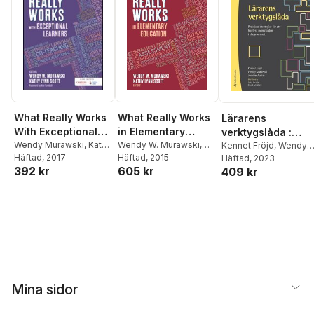
What Really Works
What Really Works
Lärarens
With Exceptional
in Elementary
verktygslåda :
Learners
Wendy Murawski
,
Kathy
Education
Wendy W. Murawski
,
praktiska strategi
Kennet Fröjd
,
Wendy
Lynn Scott
Häftad
, 2017
Kathy Lynn Scott
Häftad
, 2015
,
Murawski
Häftad
, 2023
,
Jennifer
för att hantera
392 kr
605 kr
Wendy Murawski
,
Kathy
409 kr
Austin
mångfalden i
Lynn Scott
klassrummet
Mina sidor