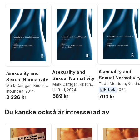
Asexuality and
Asexuality and
Asexuality and
Sexual Normativit
Sexual Normativity
Sexual Normativity
Todd Morrison
,
Kristin
Mark Carrigan
,
Kristina
Mark Carrigan
,
Kristina
Gupta
,
Mark Carrigan
E-bok
2024
Gupta
Häftad
,
, 2024
Todd Morrison
Gupta
Inbunden
,
Todd Morrison
, 2014
589 kr
703 kr
2 336 kr
Hoppa över listan
Du kanske också är intresserad av