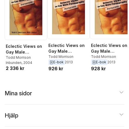
Eclectic Views on
Eclectic Views on
Eclectic Views on
Gay Male
Gay Male
Gay Male
Pornography
Todd Morrison
Pornography
Todd Morrison
Pornography
Todd Morrison
E-bok
2013
E-bok
2013
Inbunden
, 2004
2 336 kr
926 kr
928 kr
Mina sidor
Hjälp