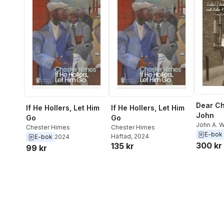
Dear Ch
If He Hollers, Let Him
If He Hollers, Let Him
John
Go
Go
John A. W
Chester Himes
Chester Himes
Himes
,
Lo
E-bok
Häftad
, 2024
E-bok
2024
300 kr
135 kr
99 kr