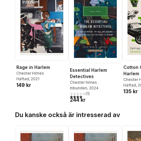
Rage in Harlem
Cotton 
Essential Harlem
Chester Himes
Harlem
Detectives
Häftad
, 2021
Chester 
Chester himes
149 kr
Häftad
, 
Inbunden
, 2024
135 kr
(
1
)
4,0
utav 5 stjärnor. Totalt antal röster:
244 kr
Hoppa över listan
Du kanske också är intresserad av