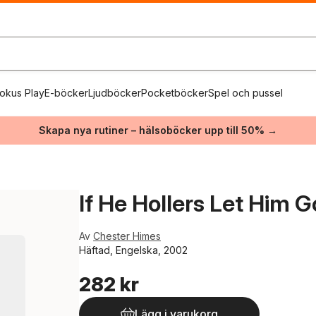
okus Play
E-böcker
Ljudböcker
Pocketböcker
Spel och pussel
Skapa nya rutiner – hälsoböcker upp till 50% →
If He Hollers Let Him G
Av
Chester Himes
Häftad, Engelska, 2002
282 kr
Lägg i varukorg