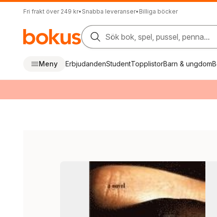
Fri frakt över 249 kr
•
Snabba leveranser
•
Billiga böcker
Sök bok, spel, pussel, penna...
Meny
Erbjudanden
Student
Topplistor
Barn & ungdom
B