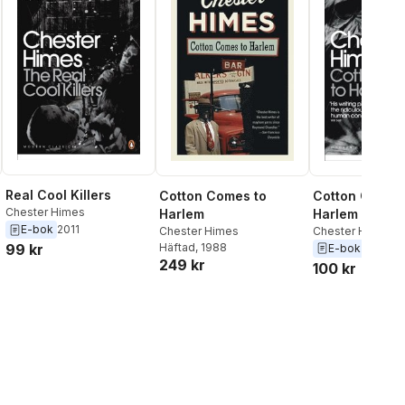
Real Cool Killers
Cotton Comes
Cotton Comes to
Chester Himes
Harlem
Harlem
E-bok
2011
Chester Himes
Chester Himes
99 kr
Häftad
, 1988
E-bok
2011
249 kr
100 kr