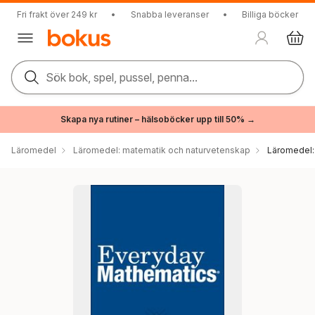
Fri frakt över 249 kr
•
Snabba leveranser
•
Billiga böcker
Sök bok, spel, pussel, penna...
Skapa nya rutiner – hälsoböcker upp till 50% →
Läromedel
Läromedel: matematik och naturvetenskap
Läromedel: