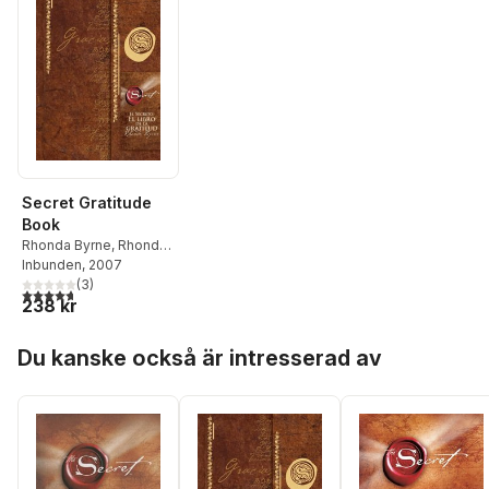
Secret Gratitude
Book
Rhonda Byrne
,
Rhonda
Byrne
Inbunden
, 2007
(
3
)
4,7
utav 5 stjärnor. Totalt antal röster:
238 kr
Hoppa över listan
Du kanske också är intresserad av