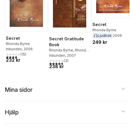
Secret
Rhonda Byrne
Ljudbok
2006
Secret
Secret Gratitude
249 kr
Rhonda Byrne
Book
Inbunden
, 2006
Rhonda Byrne
,
Rhonda
(
15
)
Byrne
Inbunden
, 2007
4,0
utav 5 stjärnor. Totalt antal röster:
232 kr
(
3
)
4,7
utav 5 stjärnor. Totalt antal röster:
238 kr
Mina sidor
Hjälp