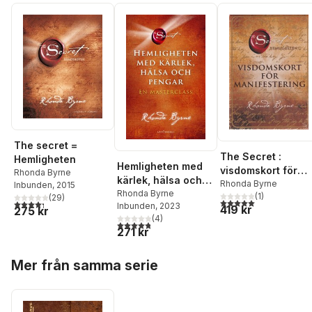
The secret =
The Secret :
Hemligheten
Hemligheten med
visdomskort för
Rhonda Byrne
kärlek, hälsa och
manifestering
Rhonda Byrne
Inbunden
, 2015
pengar : en
Rhonda Byrne
(
1
)
(
29
)
5,0
utav 5 stjärnor. Tota
4,3
utav 5 stjärnor. Totalt antal röster:
Inbunden
, 2023
masterclass
419 kr
275 kr
(
4
)
4,8
utav 5 stjärnor. Totalt antal röster:
271 kr
Hoppa över listan
Mer från samma serie