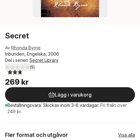
Secret
Av
Rhonda Byrne
Inbunden, Engelska, 2006
Del i serien
Secret Library
(
5
)
2,8
utav 5 stjärnor. Totalt antal röster:
269 kr
Lägg i varukorg
Beställningsvara.
Skickas
inom 3-6 vardagar
.
Fri frakt över
249 kr.
Fler format och utgåvor
Visa alla