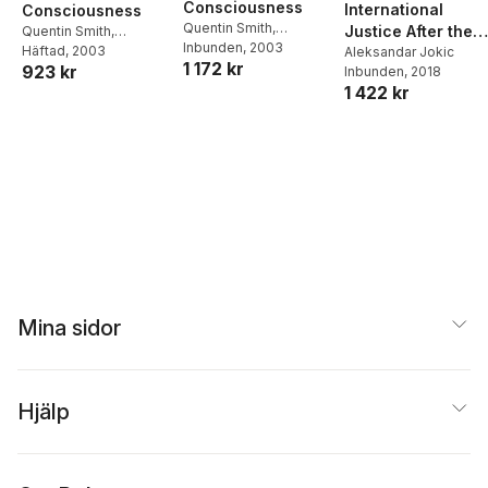
Consciousness
International
Consciousness
Quentin Smith
,
Justice After the
Quentin Smith
,
Aleksandar Jokic
Inbunden
, 2003
Aleksandar Jokic
Häftad
, 2003
Cold War
Aleksandar Jokic
1 172 kr
923 kr
Inbunden
, 2018
1 422 kr
Mina sidor
Hjälp