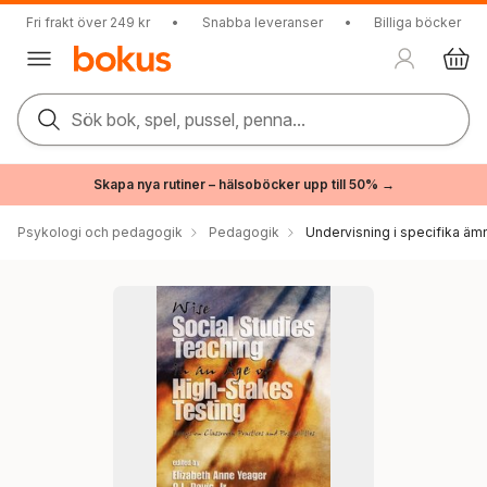
Fri frakt över 249 kr
•
Snabba leveranser
•
Billiga böcker
Sök bok, spel, pussel, penna...
Skapa nya rutiner – hälsoböcker upp till 50% →
Psykologi och pedagogik
Pedagogik
Undervisning i specifika äm