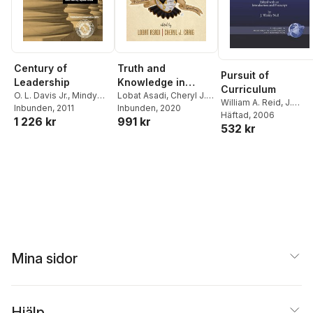
Century of
Truth and
Pursuit of
Leadership
Knowledge in
Curriculum
O. L. Davis Jr.
,
Mindy
Curriculum Making
Lobat Asadi
,
Cheryl J.
William A. Reid
,
J.
Spearman
Inbunden
, 2011
Craig
Inbunden
, 2020
Wesley Null
Häftad
, 2006
1 226 kr
991 kr
532 kr
Mina sidor
Hjälp