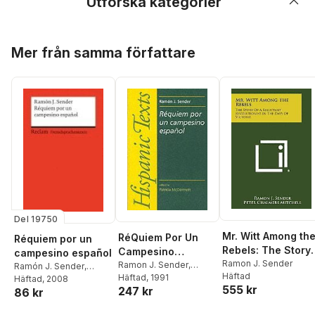
Utforska kategorier
Hoppa över listan
Mer från samma författare
Del 19750
Mr. Witt Among th
RéQuiem Por Un
Réquiem por un
Rebels: The Story
Campesino
campesino español
of a Reluctant
Ramon J. Sender
EspañOl
Ramon J. Sender
,
Ramón J. Sender
,
Häftad
Patricia McDermott
Häftad
, 1991
Revolutionist in th
Patrick Saulheimer
Häftad
, 2008
,
555 kr
247 kr
86 kr
Days of Victoria
Rosamna Pardellas
Velay