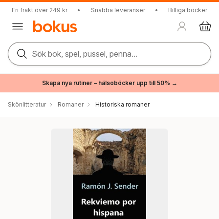
Fri frakt över 249 kr
•
Snabba leveranser
•
Billiga böcker
Sök bok, spel, pussel, penna...
Skapa nya rutiner – hälsoböcker upp till 50% →
Skönlitteratur
Romaner
Historiska romaner