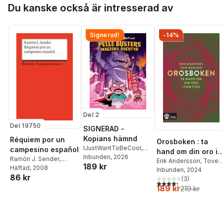
Hoppa över listan
Du kanske också är intresserad av
Signerad!
-14%
Del 2
Del 19750
SIGNERAD -
Kopians hämnd
Réquiem por un
Orosboken : ta
IJustWantToBeCool
,
campesino español
hand om din oro i
Joel Adolphson
Inbunden
, 2026
,
Emil
Ramón J. Sender
,
fem steg
Erik Andersson
,
Tove
189 kr
Ejdemo Beer
,
Victor
Patrick Saulheimer
Häftad
, 2008
,
Wahlund
Inbunden
, 2024
Beer
86 kr
Rosamna Pardellas
(
3
)
4,3
utav 5 stjärnor. Tota
Velay
189 kr
219 kr