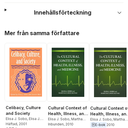
Innehållsförteckning
Hoppa över listan
Mer från samma författare
Celibacy, Culture
Cultural Context of
Cultural Context o
and Society
Health, Illness, and
Health, Illness, an
Elisa J. Sobo
,
Elisa J.
Medicine
Elisa J. Sobo
,
Martha
Medicine
Elisa J. Sobo
,
Martha
Sobo
Häftad
,
Sandra Bell
, 2001
Oehmke Loustaunau
Inbunden
, 2010
Oehmke Loustaunau
E-bok
2010