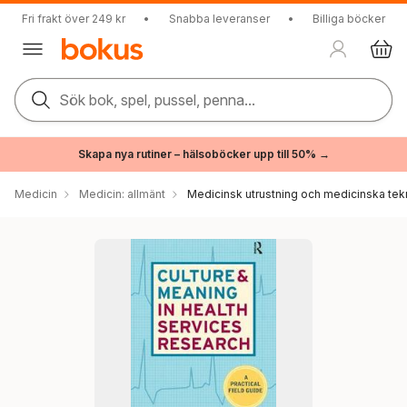
Fri frakt över 249 kr
•
Snabba leveranser
•
Billiga böcker
Sök bok, spel, pussel, penna...
Skapa nya rutiner – hälsoböcker upp till 50% →
Medicin
Medicin: allmänt
Medicinsk utrustning och medicinska tek