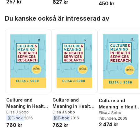
257 kr
627 kr
450 kr
Hoppa över listan
Du kanske också är intresserad av
Culture and
Culture and
Culture and
Meaning in Health
Meaning in Health
Meaning in Health
Services Research
Elisa J Sobo
Services Research
Elisa J Sobo
Services Researc
Elisa J Sobo
E-bok
2016
E-bok
2016
Inbunden
, 2009
2 474 kr
760 kr
762 kr