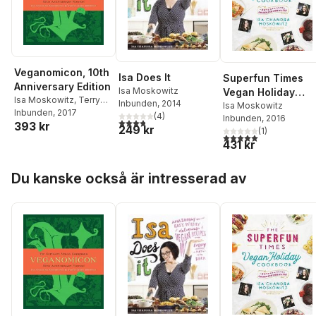
Veganomicon, 10th
Isa Does It
Superfun Times
Anniversary Edition
Isa Moskowitz
Vegan Holiday
Isa Moskowitz
,
Terry
Inbunden
, 2014
Cookbook
Isa Moskowitz
Romero
Inbunden
, 2017
(
4
)
Inbunden
, 2016
3,8
utav 5 stjärnor. Totalt antal röster:
393 kr
249 kr
(
1
)
5,0
utav 5 stjärnor. Tota
431 kr
Hoppa över listan
Du kanske också är intresserad av