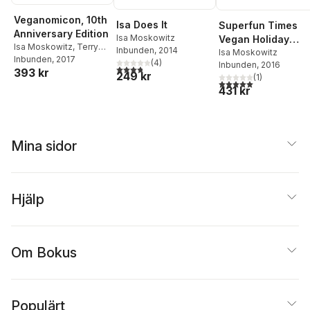
Veganomicon, 10th
Isa Does It
Superfun Times
Anniversary Edition
Isa Moskowitz
Vegan Holiday
Isa Moskowitz
,
Terry
Inbunden
, 2014
Cookbook
Isa Moskowitz
Romero
Inbunden
, 2017
(
4
)
Inbunden
, 2016
3,8
utav 5 stjärnor. Totalt antal röster:
393 kr
249 kr
(
1
)
5,0
utav 5 stjärnor. Tota
431 kr
Mina sidor
Hjälp
Om Bokus
Populärt