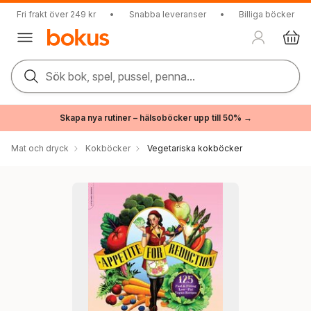
Fri frakt över 249 kr
•
Snabba leveranser
•
Billiga böcker
Sök bok, spel, pussel, penna...
Skapa nya rutiner – hälsoböcker upp till 50% →
Mat och dryck
Kokböcker
Vegetariska kokböcker