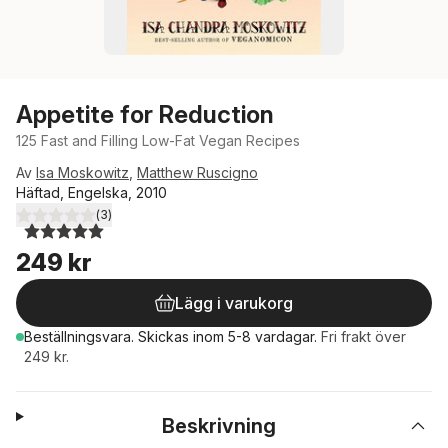
Appetite for Reduction
125 Fast and Filling Low-Fat Vegan Recipes
Av
Isa Moskowitz
,
Matthew Ruscigno
Häftad, Engelska, 2010
(
3
)
5,0
utav 5 stjärnor. Totalt antal röster:
249 kr
Lägg i varukorg
Beställningsvara.
Skickas
inom 5-8 vardagar
.
Fri frakt över
249 kr.
Beskrivning