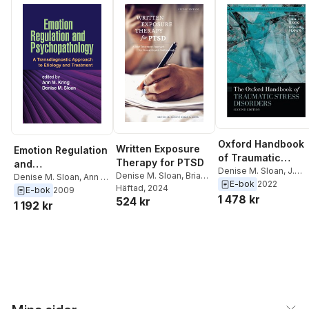
Oxford Handbook
Written Exposure
Emotion Regulation
of Traumatic
Therapy for PTSD
and
Stress Disorders
Denise M. Sloan
,
J.
Denise M. Sloan
,
Brian
Psychopathology
Denise M. Sloan
,
Ann M.
Gayle Beck
E-bok
2022
P. Marx
Häftad
, 2024
Kring
E-bok
2009
1 478 kr
524 kr
1 192 kr