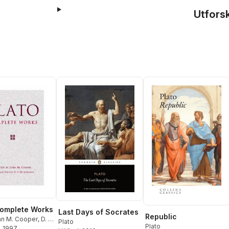
Utfors
Complete Works
Last Days of Socrates
Republic
hn M. Cooper
,
D. S.
Plato
Plato
on
, 1997