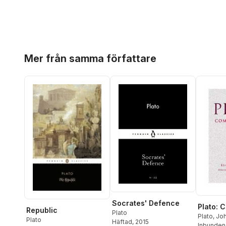
Hoppa över listan
Mer från samma författare
Socrates' Defence
Plato: 
Republic
Plato
Plato
,
Jo
Plato
Häftad
, 2015
Hutchins
Inbunden