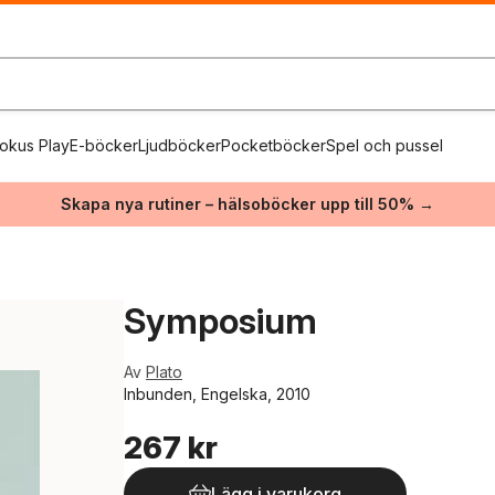
okus Play
E-böcker
Ljudböcker
Pocketböcker
Spel och pussel
Skapa nya rutiner – hälsoböcker upp till 50% →
Symposium
Av
Plato
Inbunden, Engelska, 2010
267 kr
Lägg i varukorg