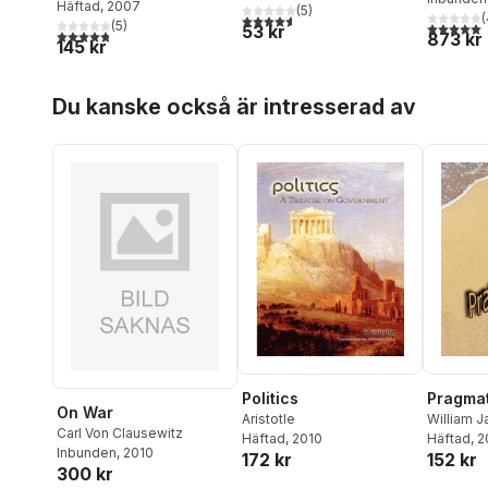
Häftad
, 2007
(
5
)
(
4,6
utav 5 stjärnor. Totalt antal röster:
(
5
)
5,0
utav 5 
53 kr
4,8
utav 5 stjärnor. Totalt antal röster:
873 kr
145 kr
Hoppa över listan
Du kanske också är intresserad av
Politics
Pragma
On War
Aristotle
William 
Carl Von Clausewitz
Häftad
, 2010
Häftad
, 
Inbunden
, 2010
172 kr
152 kr
300 kr