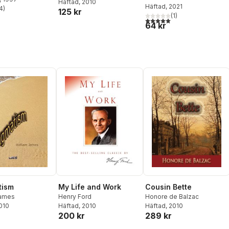
Häftad
, 2010
Häftad
, 2021
4
)
125 kr
stjärnor. Totalt antal röster:
(
1
)
5,0
utav 5 stjärnor. Totalt ant
64 kr
tism
My Life and Work
Cousin Bette
James
Henry Ford
Honore de Balzac
2010
Häftad
, 2010
Häftad
, 2010
200 kr
289 kr