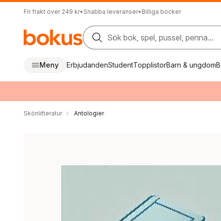
Fri frakt över 249 kr
•
Snabba leveranser
•
Billiga böcker
Sök bok, spel, pussel, penna...
Meny
Erbjudanden
Student
Topplistor
Barn & ungdom
B
Skönlitteratur
Antologier