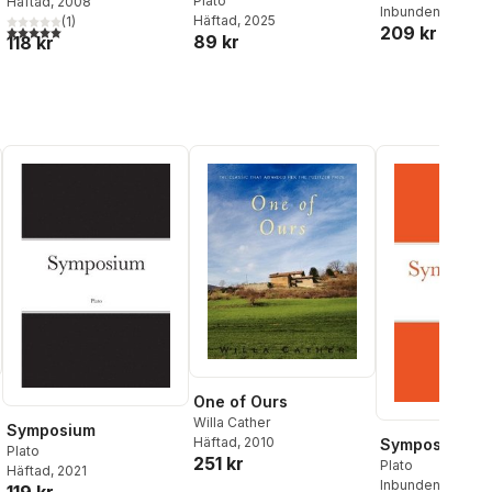
Plato
Häftad
, 2008
Inbunden
, 1992
Häftad
, 2025
(
1
)
5,0
utav 5 stjärnor. Totalt antal röster:
209 kr
89 kr
118 kr
al röster:
One of Ours
Willa Cather
Symposium
Häftad
, 2010
Symposium
Plato
251 kr
Plato
Häftad
, 2021
Inbunden
, 2021