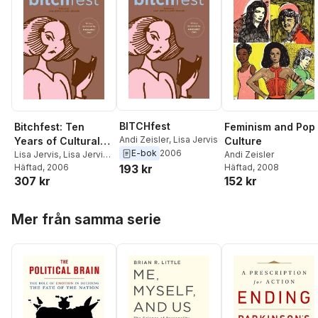
BITCHfest
Bitchfest: Ten
Feminism and Pop
Andi Zeisler
,
Lisa Jervis
Years of Cultural
Culture
E-bok
2006
Criticism from the
Lisa Jervis
,
Lisa Jervis
,
Andi Zeisler
Andi Zeisler
Häftad
, 2006
Häftad
, 2008
193 kr
Pages of Bitch
307 kr
152 kr
Magazine
Hoppa över listan
Mer från samma serie