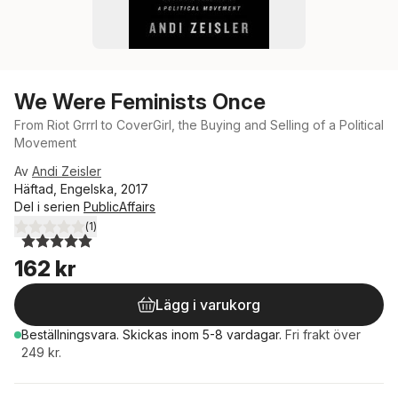
We Were Feminists Once
From Riot Grrrl to CoverGirl, the Buying and Selling of a Political
Movement
Av
Andi Zeisler
Häftad, Engelska, 2017
Del i serien
PublicAffairs
(
1
)
5,0
utav 5 stjärnor. Totalt antal röster:
162 kr
Lägg i varukorg
Beställningsvara.
Skickas
inom 5-8 vardagar
.
Fri frakt över
249 kr.