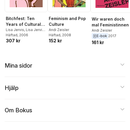
Bitchfest: Ten
Feminism and Pop
Wir waren doch
Years of Cultural
Culture
mal Feministinnen
Criticism from the
Lisa Jervis
,
Lisa Jervis
,
Andi Zeisler
Andi Zeisler
Andi Zeisler
Häftad
, 2006
Häftad
, 2008
Pages of Bitch
E-bok
2017
307 kr
152 kr
Magazine
161 kr
Mina sidor
Hjälp
Om Bokus