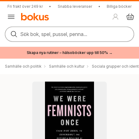
Fri frakt över 249 kr
•
Snabba leveranser
•
Billiga böcker
Sök bok, spel, pussel, penna...
Skapa nya rutiner – hälsoböcker upp till 50% →
Samhälle och politik
Samhälle och kultur
Sociala grupper och ident