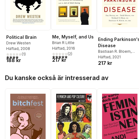
Me, Myself, and Us
Political Brain
Ending Parkinson'
Brian R Little
Drew Westen
Disease
Häftad
, 2016
Häftad
, 2008
Bastiaan R. Bloem
,
(
2
)
(
1
)
5,0
utav 5 stjärnor. Totalt antal röster:
4,0
utav 5 stjärnor. Totalt antal röster:
Michael S. Okun
Häftad
, 2021
,
Ray
217 kr
188 kr
217 kr
Dorsey
,
Todd Sherer
Hoppa över listan
Du kanske också är intresserad av