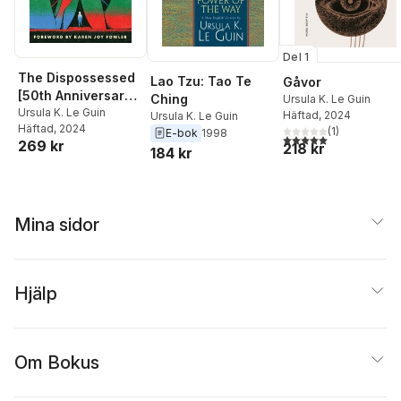
Del 1
The Dispossessed
Lao Tzu: Tao Te
Gåvor
[50th Anniversary
Ching
Ursula K. Le Guin
Edition]
Ursula K. Le Guin
Häftad
, 2024
Ursula K. Le Guin
Häftad
, 2024
(
1
)
E-bok
1998
5,0
utav 5 stjärnor. Tota
269 kr
218 kr
184 kr
Mina sidor
Hjälp
Om Bokus