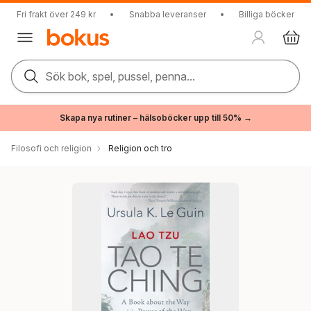
Fri frakt över 249 kr
•
Snabba leveranser
•
Billiga böcker
Sök bok, spel, pussel, penna...
Skapa nya rutiner – hälsoböcker upp till 50% →
Filosofi och religion
Religion och tro