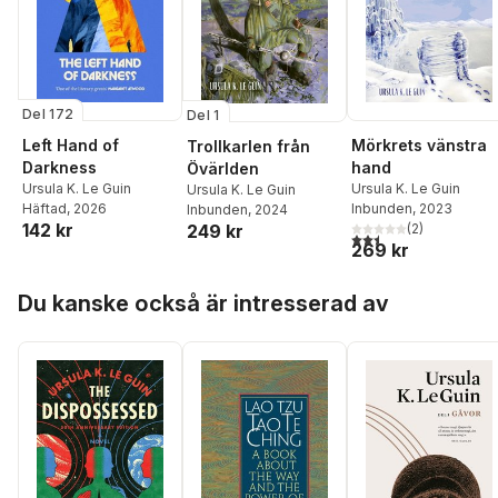
Del 172
Del 1
Left Hand of
Mörkrets vänstra
Trollkarlen från
Darkness
hand
Övärlden
Ursula K. Le Guin
Ursula K. Le Guin
Ursula K. Le Guin
Häftad
, 2026
Inbunden
, 2023
Inbunden
, 2024
142 kr
249 kr
(
2
)
2,5
utav 5 stjärnor. Tota
269 kr
Hoppa över listan
Du kanske också är intresserad av