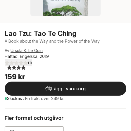
Lao Tzu: Tao Te Ching
A Book about the Way and the Power of the Way
Av
Ursula K. Le Guin
Häftad, Engelska, 2019
(
1
)
4,0
utav 5 stjärnor. Totalt antal röster:
159 kr
Lägg i varukorg
Skickas
.
Fri frakt över 249 kr.
Fler format och utgåvor