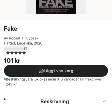
Fake
Av
Robert T. Kiyosaki
Häftad, Engelska, 2020
(
1
)
5,0
utav 5 stjärnor. Totalt antal röster:
101 kr
Lägg i varukorg
Beställningsvara.
Skickas
inom 3-6 vardagar
.
Fri frakt över
249 kr.
Beskrivning