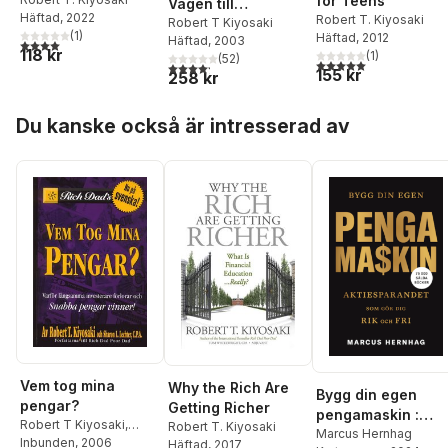
for Teens
Vägen till
Häftad
, 2022
Robert T. Kiyosaki
ekonomisk
Robert T Kiyosaki
(
1
)
Häftad
, 2012
Häftad
, 2003
framgång
4,0
utav 5 stjärnor. Totalt antal röster:
118 kr
(
1
)
(
52
)
5,0
utav 5 stjärnor. Tota
4,2
utav 5 stjärnor. Totalt antal röster:
155 kr
258 kr
Hoppa över listan
Du kanske också är intresserad av
Vem tog mina
Why the Rich Are
Bygg din egen
pengar?
Getting Richer
pengamaskin :
Robert T Kiyosaki
,
Robert T. Kiyosaki
aktiesparandet
Marcus Hernhag
Sharon L Lechter
Inbunden
, 2006
Häftad
, 2017