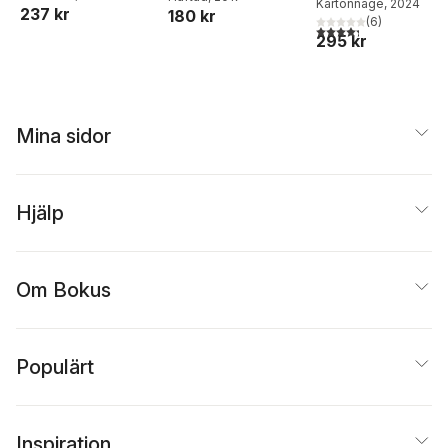
Kartonnage
, 2024
som gör dig rik oc
237 kr
180 kr
(
6
)
fri
4,3
utav 5 stjärnor. Tota
295 kr
Mina sidor
Hjälp
Om Bokus
Populärt
Inspiration