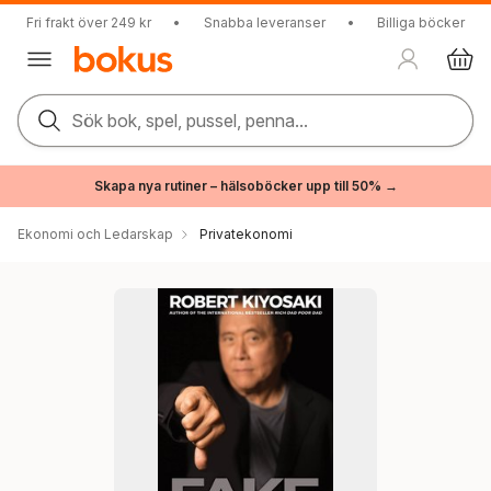
Fri frakt över 249 kr
•
Snabba leveranser
•
Billiga böcker
Sök bok, spel, pussel, penna...
Skapa nya rutiner – hälsoböcker upp till 50% →
Ekonomi och Ledarskap
Privatekonomi