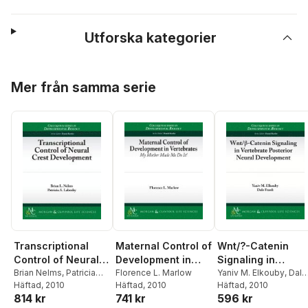
Utforska kategorier
Hoppa över listan
Mer från samma serie
Transcriptional
Maternal Control of
Wnt/?-Catenin
Control of Neural
Development in
Signaling in
Crest Development
Brian Nelms
,
Patricia
Vertebrates
Florence L. Marlow
Vertebrate
Yaniv M. Elkouby
,
Dale
Labosky
Häftad
, 2010
Häftad
, 2010
Frank
Häftad
, 2010
Posterior Neural
814 kr
741 kr
596 kr
Development