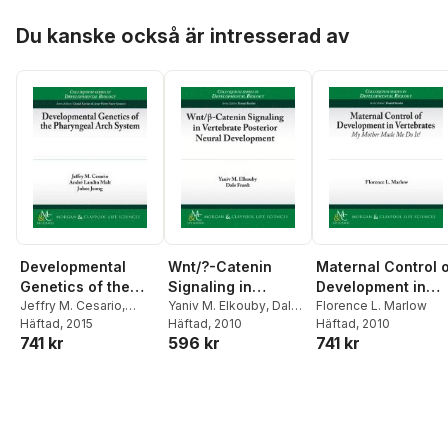
Hoppa över listan
Du kanske också är intresserad av
Wnt/?-Catenin
Maternal Control 
Developmental
Signaling in
Development in
Genetics of the
Vertebrate
Yaniv M. Elkouby
,
Dale
Vertebrates
Florence L. Marlow
Pharyngeal Arch
Jeffry M. Cesario
,
Frank
Häftad
, 2010
Häftad
, 2010
André Landin Malt
Häftad
, 2015
,
Posterior Neural
System
596 kr
741 kr
741 kr
Juhee Jeong
Development