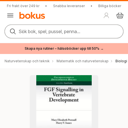
Fri frakt över 249 kr
•
Snabba leveranser
•
Billiga böcker
Sök bok, spel, pussel, penna...
Skapa nya rutiner – hälsoböcker upp till 50% →
Naturvetenskap och teknik
Matematik och naturvetenskap
Biologi