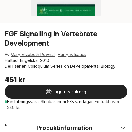
FGF Signalling in Vertebrate
Development
Av
Mary Elizabeth Pownall
,
Harry V. Isaacs
Häftad, Engelska, 2010
Del i serien
Colloquium Series on Developmental Biology
451 kr
Lägg i varukorg
Beställningsvara.
Skickas
inom 5-8 vardagar
.
Fri frakt över
249 kr.
Produktinformation