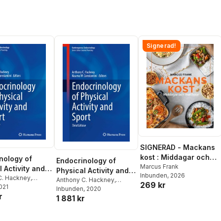
Signerad!
SIGNERAD - Mackans
kost : Middagar och
nology of
Endocrinology of
matlådor
Marcus Frank
 Activity and
Physical Activity and
Inbunden
, 2026
C. Hackney
,
Sport
Anthony C. Hackney
,
269 kr
 Constantini
2021
Naama W. Constantini
Inbunden
, 2020
r
1 881 kr