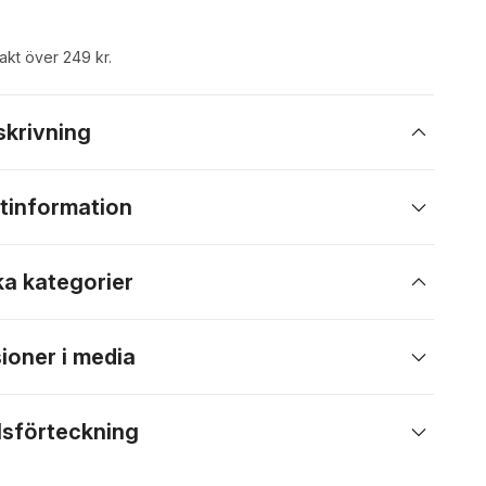
rakt över 249 kr.
skrivning
tinformation
ka kategorier
ioner i media
lsförteckning