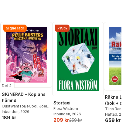
Signerad!
-19%
Del 2
SIGNERAD - Kopians
Räkna Lön 1 -
hämnd
Stortaxi
(bok + digital 
IJustWantToBeCool
,
Joel
Flora Wiström
Tiina Ranjbar Tala
Adolphson
Inbunden
, 2026
,
Emil Ejdemo
Inbunden
, 2026
Christina Vallin
Häftad
, 2026
189 kr
Beer
,
Victor Beer
209 kr
659 kr
259 kr