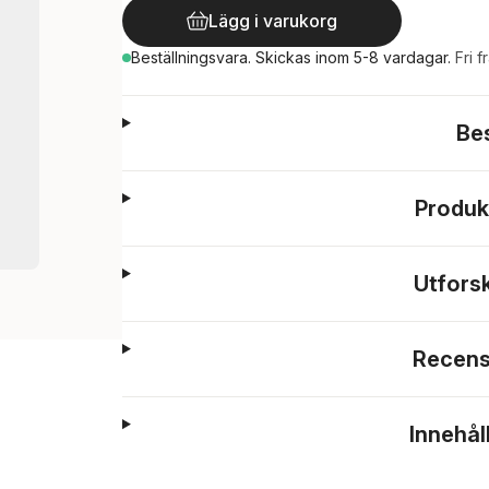
Lägg i varukorg
Beställningsvara.
Skickas
inom 5-8 vardagar
.
Fri f
Be
Produk
Utfors
Recens
Innehål