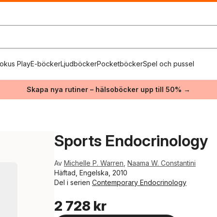
okus Play
E-böcker
Ljudböcker
Pocketböcker
Spel och pussel
Skapa nya rutiner – hälsoböcker upp till 50% →
Sports Endocrinology
Av
Michelle P. Warren
,
Naama W. Constantini
Häftad, Engelska, 2010
Del i serien
Contemporary Endocrinology
2 728 kr