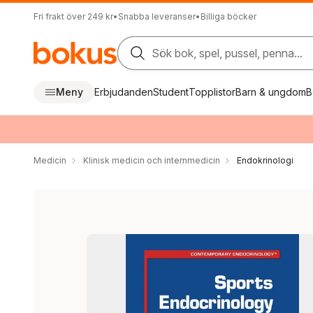
Fri frakt över 249 kr
•
Snabba leveranser
•
Billiga böcker
Sök bok, spel, pussel, penna...
Meny
Erbjudanden
Student
Topplistor
Barn & ungdom
B
Medicin
Klinisk medicin och internmedicin
Endokrinologi