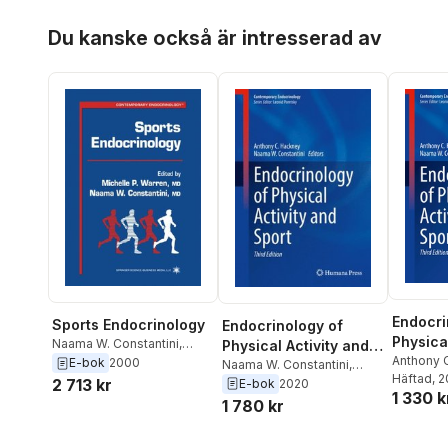
Hoppa över listan
Du kanske också är intresserad av
Endocri
Sports Endocrinology
Endocrinology of
Physical
Naama W. Constantini
,
Physical Activity and
Sport
Anthony 
Michelle P. Warren
E-bok
2000
Sport
Naama W. Constantini
,
Naama W.
Häftad
, 
Anthony C. Hackney
2 713 kr
E-bok
2020
1 330 k
1 780 kr