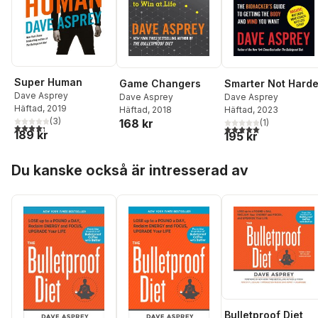
Super Human
Game Changers
Smarter Not Harde
Dave Asprey
Dave Asprey
Dave Asprey
Häftad
, 2019
Häftad
, 2018
Häftad
, 2023
(
3
)
168 kr
(
1
)
4,3
utav 5 stjärnor. Totalt antal röster:
5,0
utav 5 stjärnor. Tota
189 kr
195 kr
Hoppa över listan
Du kanske också är intresserad av
Bulletproof Diet