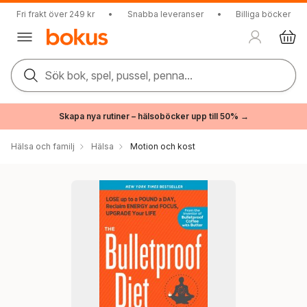
Fri frakt över 249 kr
•
Snabba leveranser
•
Billiga böcker
Sök bok, spel, pussel, penna...
Skapa nya rutiner – hälsoböcker upp till 50% →
Hälsa och familj
Hälsa
Motion och kost