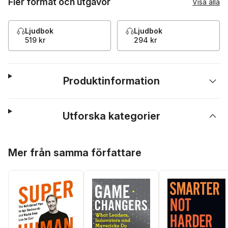
Fler format och utgåvor
Visa alla
Ljudbok
Ljudbok
519 kr
294 kr
Produktinformation
Utforska kategorier
Hoppa över listan
Mer från samma författare