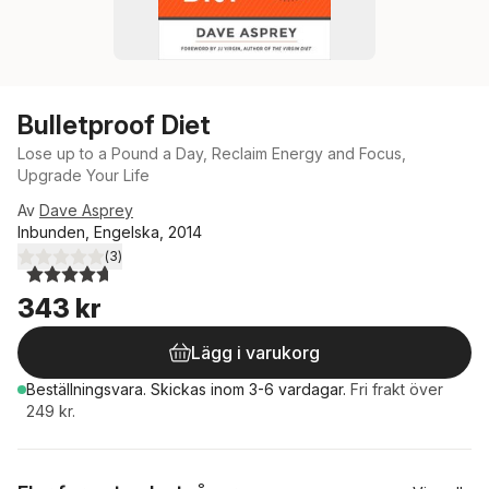
Bulletproof Diet
Lose up to a Pound a Day, Reclaim Energy and Focus,
Upgrade Your Life
Av
Dave Asprey
Inbunden, Engelska, 2014
(
3
)
4,7
utav 5 stjärnor. Totalt antal röster:
343 kr
Lägg i varukorg
Beställningsvara.
Skickas
inom 3-6 vardagar
.
Fri frakt över
249 kr.