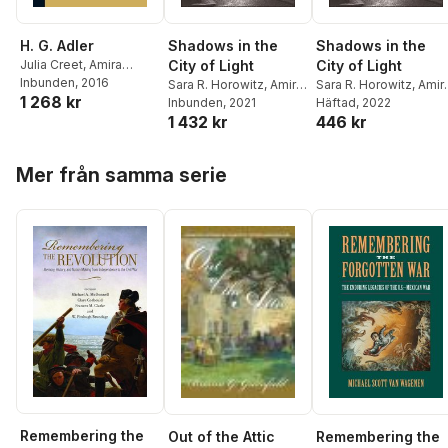
H. G. Adler
Shadows in the
Shadows in the
Julia Creet
,
Amira
City of Light
City of Light
Bojadzija-Dan
Inbunden
, 2016
,
Sara R.
Sara R. Horowitz
,
Amira
Sara R. Horowitz
,
Amir
1 268 kr
Horowitz
Bojadzija-Dan
Inbunden
, 2021
,
Julia
Bojadzija-Dan
Häftad
, 2022
,
Julia
1 432 kr
446 kr
Creet
Creet
Hoppa över listan
Mer från samma serie
Remembering the
Remembering the
Out of the Attic