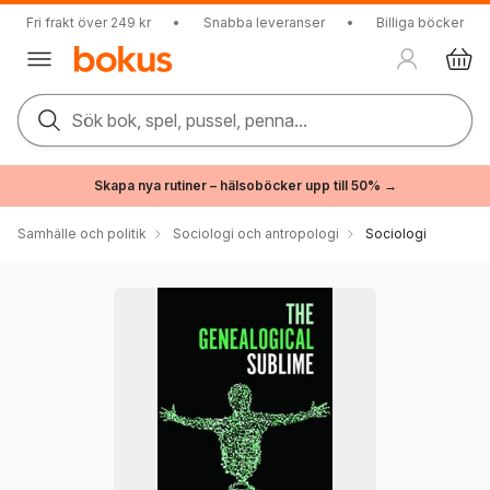
Fri frakt över 249 kr
•
Snabba leveranser
•
Billiga böcker
Sök bok, spel, pussel, penna...
Skapa nya rutiner – hälsoböcker upp till 50% →
Samhälle och politik
Sociologi och antropologi
Sociologi