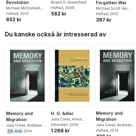
Revolution
Forgotten War
Briann G. Greenfield
Häftad
, 2009
Michael McDonnell
,
Michael Scott Van
582 kr
Clare Corbould
Häftad
, 2013
,
Wagenen
Häftad
, 2012
652 kr
397 kr
Frances M. Clarke
,
W
Fitzhugh Brundage
Hoppa över listan
Du kanske också är intresserad av
Memory and
H. G. Adler
Memory and
Migration
Julia Creet
,
Amira
Migration
Bojadzija-Dan
Inbunden
, 2016
,
Sara R.
Julia Creet
,
Andreas
Julia Creet
,
Andreas
1 268 kr
Horowitz
Kitzmann
Häftad
, 2014
Kitzmann
E-bok
2014