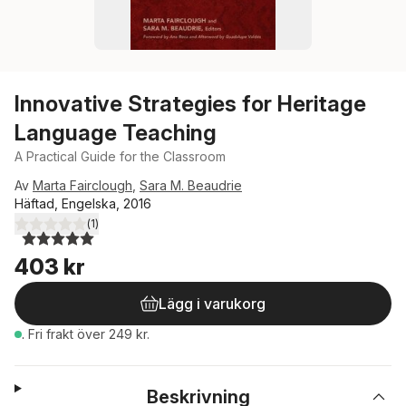
Innovative Strategies for Heritage
Language Teaching
A Practical Guide for the Classroom
Av
Marta Fairclough
,
Sara M. Beaudrie
Häftad, Engelska, 2016
(
1
)
5,0
utav 5 stjärnor. Totalt antal röster:
403 kr
Lägg i varukorg
.
Fri frakt över 249 kr.
Beskrivning