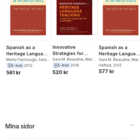
Innovative
Spanish as a
Spanish as a
Strategies for
Heritage Language
Heritage Languag
Heritage Language
Sara M. Beaudrie
,
Marta
in the United States
Marta Fairclough
,
Sara
in the United Stat
Sara M. Beaudrie
,
Mart
Fairclough
M. Beaudrie
Fairclough
Häftad
, 2012
E-bok
2016
E-bok
2012
Teaching
577 kr
520 kr
561 kr
Mina sidor