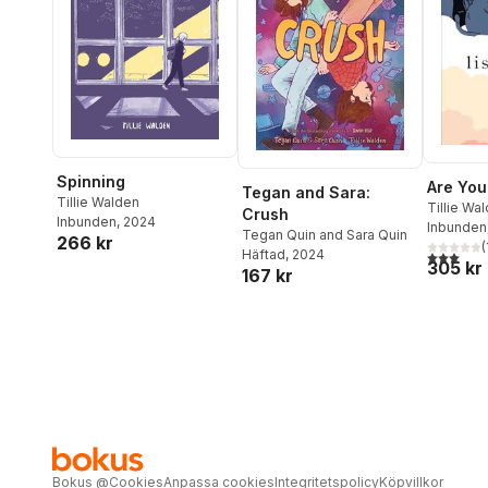
Spinning
Are You
Tegan and Sara:
Tillie Walden
Tillie Wa
Crush
Inbunden
, 2024
Inbunden
Tegan Quin and Sara Quin
266 kr
(
Häftad
, 2024
3,0
utav 5 
305 kr
167 kr
Bokus
@
Cookies
Anpassa cookies
Integritetspolicy
Köpvillkor