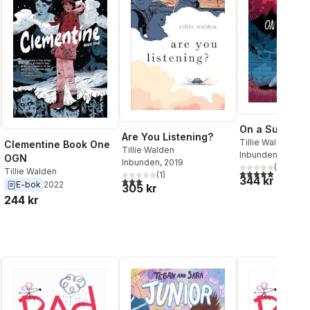
On a Sunbea
Are You Listening?
Tillie Walden
Clementine Book One
Tillie Walden
Inbunden
, 2018
OGN
Inbunden
, 2019
(
1
)
Tillie Walden
5,0
utav 5 stjärnor.
(
1
)
344 kr
3,0
utav 5 stjärnor. Totalt antal röster:
E-bok
2022
305 kr
244 kr