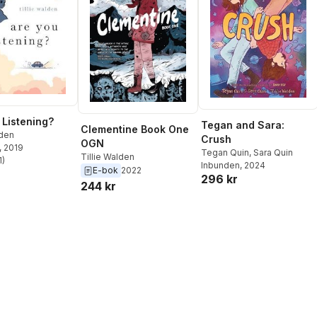
 Listening?
Tegan and Sara:
Clementine Book One
lden
Crush
OGN
, 2019
Tegan Quin
,
Sara Quin
Tillie Walden
1
)
Inbunden
, 2024
stjärnor. Totalt antal röster:
E-bok
2022
296 kr
244 kr