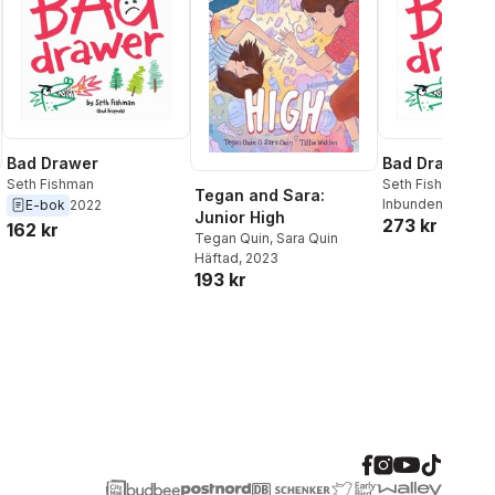
Bad Drawer
Bad Drawer
Seth Fishman
Seth Fishman
Tegan and Sara:
Inbunden
, 2022
E-bok
2022
Junior High
273 kr
162 kr
Tegan Quin
,
Sara Quin
Häftad
, 2023
193 kr