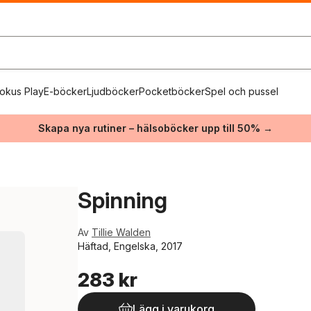
okus Play
E-böcker
Ljudböcker
Pocketböcker
Spel och pussel
Skapa nya rutiner – hälsoböcker upp till 50% →
Spinning
Av
Tillie Walden
Häftad, Engelska, 2017
283 kr
Lägg i varukorg