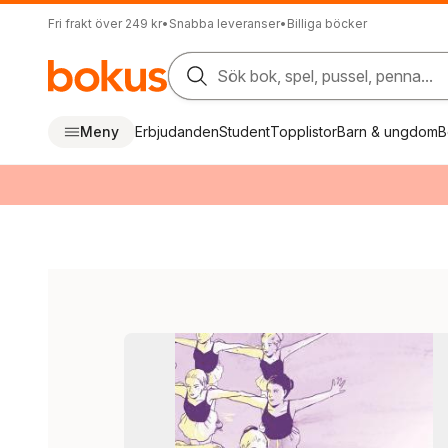
Fri frakt över 249 kr
•
Snabba leveranser
•
Billiga böcker
Sök bok, spel, pussel, penna...
Meny
Erbjudanden
Student
Topplistor
Barn & ungdom
B