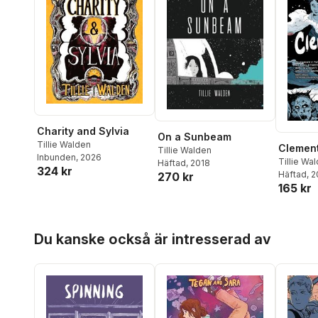
Charity and Sylvia
On a Sunbeam
Tillie Walden
Clemen
Tillie Walden
Inbunden
, 2026
Tillie Wa
Häftad
, 2018
324 kr
Kirkman
Häftad
, 
270 kr
165 kr
Hoppa över listan
Du kanske också är intresserad av