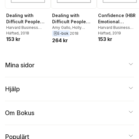
Dealing with
Dealing with
Confidence (HBR
Difficult People
Difficult People
Emotional
(HBR Emotional
Harvard Business
(HBR Emotional
Amy Gallo
,
Holly
Intelligence Serie
Harvard Business
Review
Häftad
, 2018
,
Tony Schwartz
,
Weeks
,
Mark Gerzon
,
Review
Häftad
, 2019
,
Tomas
E-bok
2018
Intelligence Series)
Intelligence Series)
153 kr
153 kr
Mark Gerzon
,
Holly
Tony Schwartz
,
Harvard
Chamorro-Premuzic
,
264 kr
Weeks
,
Amy Gallo
Business Review
Rosabeth Moss Kante
Amy Jen Su
,
Peter
Bregman
Mina sidor
Hjälp
Om Bokus
Populärt