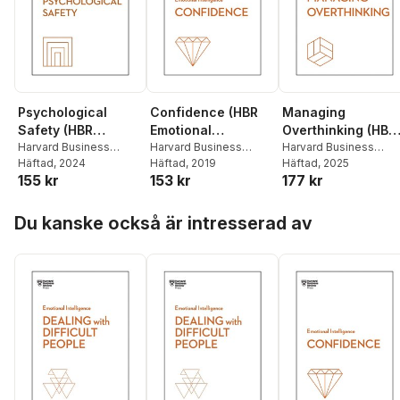
Psychological
Confidence (HBR
Managing
Safety (HBR
Emotional
Overthinking (HBR
Emotional
Harvard Business
Intelligence Series)
Harvard Business
Emotional
Harvard Business
Review
Häftad
, 2024
,
Amy C.
Review
Häftad
, 2019
,
Tomas
Review
Häftad
, 2025
,
Alice Boyes
,
Intelligence Series)
Intelligence Serie
155 kr
153 kr
177 kr
Edmondson
,
Daisy
Chamorro-Premuzic
,
Melody Wilding
,
Auger-Dominguez
,
Rosabeth Moss Kanter
,
Thomas H. Davenport
,
Hoppa över listan
Erica Keswin
,
Ron
Amy Jen Su
,
Peter
Sian Beilock
Du kanske också är intresserad av
Carucci
Bregman