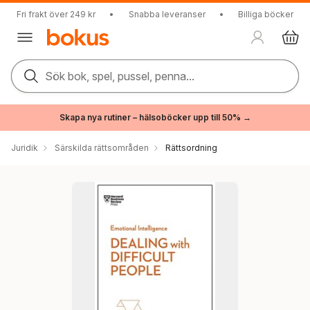
Fri frakt över 249 kr
•
Snabba leveranser
•
Billiga böcker
Sök bok, spel, pussel, penna...
Skapa nya rutiner – hälsoböcker upp till 50% →
Juridik
Särskilda rättsområden
Rättsordning