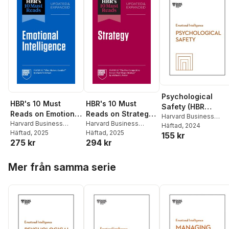
Psychological
HBR's 10 Must
HBR's 10 Must
Safety (HBR
Reads on Emotional
Reads on Strategy,
Emotional
Harvard Business
Intelligence,
Harvard Business
Updated and
Harvard Business
Review
Häftad
, 2024
,
Amy C.
Intelligence Serie
Review
Häftad
, 2025
,
Daniel
Review
Häftad
, 2025
,
Michael E.
Updated and
Expanded
155 kr
Edmondson
,
Daisy
275 kr
294 kr
Goleman
,
Hermina
Porter
,
W. Chan Kim
,
Expanded
(featuring "The
Auger-Dominguez
,
Ibarra
,
Susan David
,
Renee Mauborgne
,
Erica Keswin
,
Ron
(featuring "What
Five Competitive
Hoppa över listan
Tasha Eurich
Roger L. Martin
Carucci
Makes a Leader"
Forces That Shape
Mer från samma serie
by Daniel Goleman)
Strategy" by
Michael E. Porter)