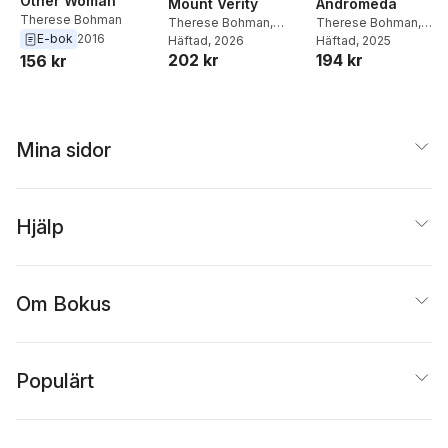
Other Woman
Mount Verity
Andromeda
Therese Bohman
Therese Bohman
,
Therese Bohman
,
E-bok
2016
Marlaine Delargy
Häftad
, 2026
Marlaine Delargy
Häftad
, 2025
202 kr
194 kr
156 kr
Mina sidor
Hjälp
Om Bokus
Populärt