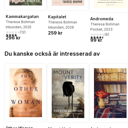
Kammakargatan
Kapitalet
Andromeda
Therese Bohman
Therese Bohman
Therese Bohman
Inbunden
, 2025
Inbunden
, 2026
Pocket
, 2023
(
12
)
259 kr
3,8
utav 5 stjärnor. Totalt antal röster:
(
6
)
4,5
utav 5 stjärnor. Tota
296 kr
99 kr
Hoppa över listan
Du kanske också är intresserad av