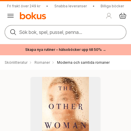
Fri frakt över 249 kr
•
Snabba leveranser
•
Billiga böcker
Sök bok, spel, pussel, penna...
Skapa nya rutiner – hälsoböcker upp till 50% →
Skönlitteratur
Romaner
Moderna och samtida romaner