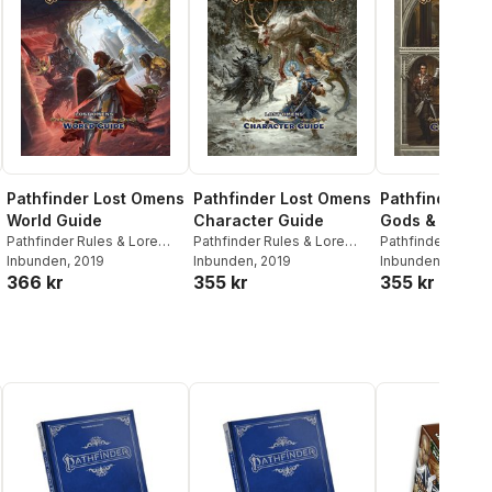
Pathfinder Lo
Pathfinder Lost Omens
Pathfinder Lost Omens
Gods & Magic
World Guide
Character Guide
Pathfinder Rules 
Pathfinder Rules & Lore
Pathfinder Rules & Lore
Team
Inbunden
, 2020
Team
Inbunden
, 2019
Team
Inbunden
, 2019
355 kr
366 kr
355 kr