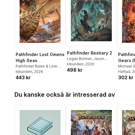
Pathfinder Bestiary 2
Pathfinder Lost Omens
Pathfin
Logan Bonner
,
Jason
High Seas
Gears (
Bulmahn
Inbunden
,
, 2020
Stephen Radney-
Pathfinder Rules & Lore
Michael 
498 kr
MacFarland
,
Mark Seifter
Team
Inbunden
, 2026
Häftad
, 
443 kr
302 kr
Hoppa över listan
Du kanske också är intresserad av