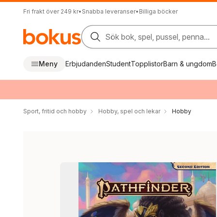
Fri frakt över 249 kr
•
Snabba leveranser
•
Billiga böcker
Sök bok, spel, pussel, penna...
Meny
Erbjudanden
Student
Topplistor
Barn & ungdom
B
Sport, fritid och hobby
Hobby, spel och lekar
Hobby