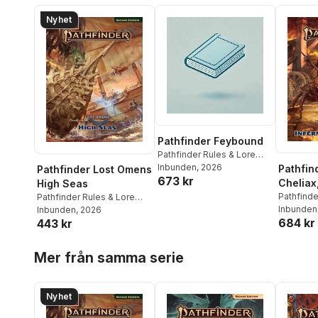
Nyhet
Pathfinder Feybound
Pathfinder Rules & Lore
Team
Inbunden
, 2026
Pathfin
Pathfinder Lost Omens
673 kr
Cheliax,
High Seas
Inherit
Pathfinde
Pathfinder Rules & Lore
Team
Inbunden
Team
Inbunden
, 2026
684 kr
443 kr
Hoppa över listan
Mer från samma serie
Nyhet