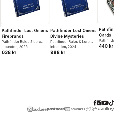
Pathfinder Fo
Pathfinder Lost Omens
Pathfinder Lost Omens
Cards
Firebrands
Divine Mysteries
Pathfinder Rules 
Pathfinder Rules & Lore
Pathfinder Rules & Lore
440 kr
Team
Team
Inbunden
, 2023
Team
Inbunden
, 2024
638 kr
988 kr