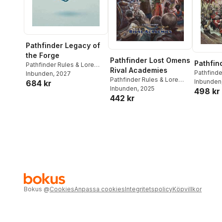
Pathfinder Legacy of
the Forge
Pathfinder Lost Omens
Pathfin
Pathfinder Rules & Lore
Rival Academies
Pathfinde
Team
Inbunden
, 2027
Pathfinder Rules & Lore
Team
Inbunden
684 kr
Team
Inbunden
, 2025
498 kr
442 kr
Bokus
@
Cookies
Anpassa cookies
Integritetspolicy
Köpvillkor