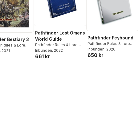
Pathfinder Lost Omens
Pathfinder Feybound
World Guide
der Bestiary 3
Pathfinder Rules & Lore
Pathfinder Rules & Lore
r Rules & Lore
Team
Inbunden
, 2026
Team
Inbunden
, 2022
, 2021
650 kr
661 kr