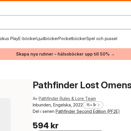
okus Play
E-böcker
Ljudböcker
Pocketböcker
Spel och pussel
Skapa nya rutiner – hälsoböcker upp till 50% →
Pathfinder Lost Omens
Av
Pathfinder Rules & Lore Team
Inbunden, Engelska, 2022
15+ år
Del i serien
Pathfinder Second Edition (PF2E)
594 kr