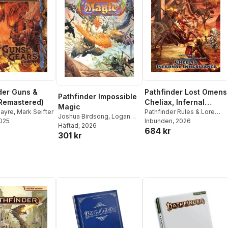
Pathfinder Lost Omens
der Guns &
Pathfinder Impossible
Cheliax, Infernal
Remastered)
Magic
Inheritance
Pathfinder Rules & Lore
Sayre
,
Mark Seifter
Joshua Birdsong
,
Logan
Team
Inbunden
, 2026
2025
Bonner
Häftad
, 2026
684 kr
301 kr