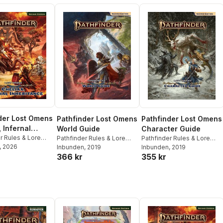
der Lost Omens
Pathfinder Lost Omens
Pathfinder Lost Omens
 Infernal
World Guide
Character Guide
ance
r Rules & Lore
Pathfinder Rules & Lore
Pathfinder Rules & Lore
, 2026
Team
Inbunden
, 2019
Team
Inbunden
, 2019
366 kr
355 kr