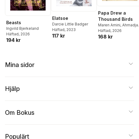
Papa Drew a
Elatsoe
Thousand Birds
Beasts
Darcie Little Badger
Maren Amini
,
Ahmadja
Ingvild Bjerkeland
Häftad
, 2023
Amini
Häftad
, 2026
Häftad
, 2026
117 kr
168 kr
194 kr
Mina sidor
Hjälp
Om Bokus
Populärt