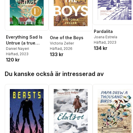
Pardalita
Everything Sad Is
Joana Estrela
One of the Boys
Häftad
, 2023
Untrue (a true
Victoria Zeller
134 kr
story)
Daniel Nayeri
Häftad
, 2026
133 kr
Häftad
, 2023
120 kr
Hoppa över listan
Du kanske också är intresserad av