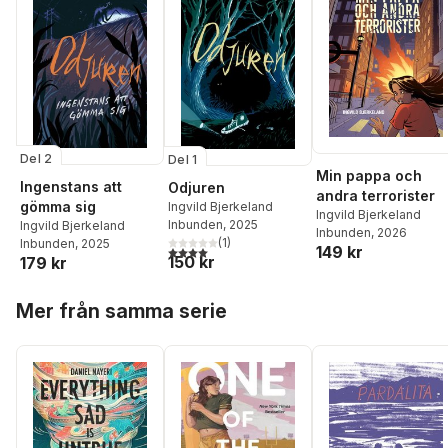
Del 2
Del 1
Min pappa och
Ingenstans att
Odjuren
andra terrorister
gömma sig
Ingvild Bjerkeland
Ingvild Bjerkeland
Inbunden
, 2025
Ingvild Bjerkeland
Inbunden
, 2026
(
1
)
Inbunden
, 2025
149 kr
4,0
utav 5 stjärnor. Totalt antal röster:
150 kr
179 kr
Hoppa över listan
Mer från samma serie