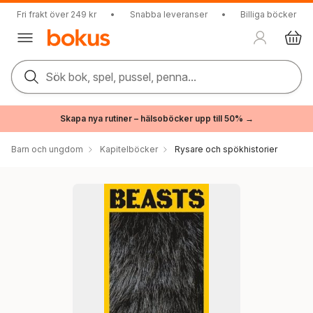
Fri frakt över 249 kr
•
Snabba leveranser
•
Billiga böcker
Sök bok, spel, pussel, penna...
Skapa nya rutiner – hälsoböcker upp till 50% →
Barn och ungdom
Kapitelböcker
Rysare och spökhistorier