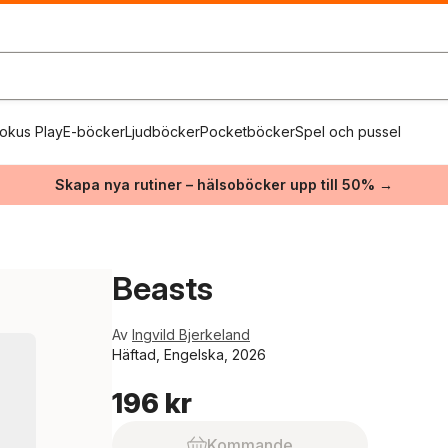
okus Play
E-böcker
Ljudböcker
Pocketböcker
Spel och pussel
Skapa nya rutiner – hälsoböcker upp till 50% →
Beasts
Av
Ingvild Bjerkeland
Häftad, Engelska, 2026
196 kr
Kommande