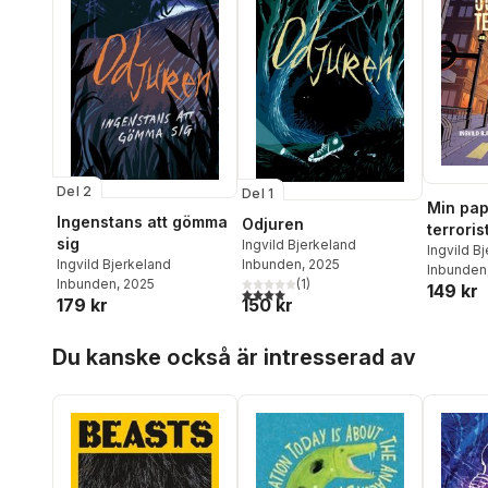
Del 2
Del 1
Min pap
Ingenstans att gömma
Odjuren
terroris
sig
Ingvild Bjerkeland
Ingvild B
Inbunden
, 2025
Ingvild Bjerkeland
Inbunden
(
1
)
Inbunden
, 2025
149 kr
4,0
utav 5 stjärnor. Totalt antal röster:
150 kr
179 kr
Hoppa över listan
Du kanske också är intresserad av