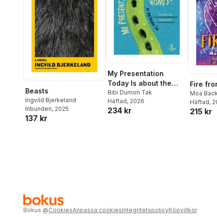
My Presentation
Today Is about the
Fire fr
Beasts
Anaconda
Bibi Dumon Tak
Moa Back
Ingvild Bjerkeland
Häftad
, 2026
Häftad
, 
Inbunden
, 2025
234 kr
215 kr
137 kr
Bokus
@
Cookies
Anpassa cookies
Integritetspolicy
Köpvillkor