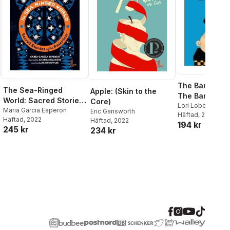
The Barking P
The Sea-Ringed
Apple: (Skin to the
The Barking 
World: Sacred Stories
Core)
Book 1
Lori Lobenstine
of the Americas
Maria Garcia Esperon
Eric Gansworth
Häftad
, 2026
Häftad
, 2022
Häftad
, 2022
194 kr
245 kr
234 kr