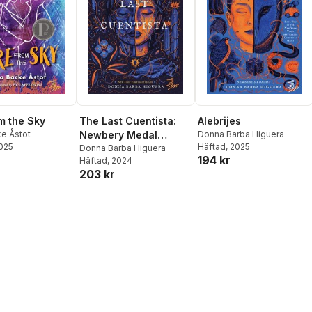
om the Sky
The Last Cuentista:
Alebrijes
e Åstot
Newbery Medal
Donna Barba Higuera
2025
Häftad
, 2025
Winner
Donna Barba Higuera
194 kr
Häftad
, 2024
203 kr