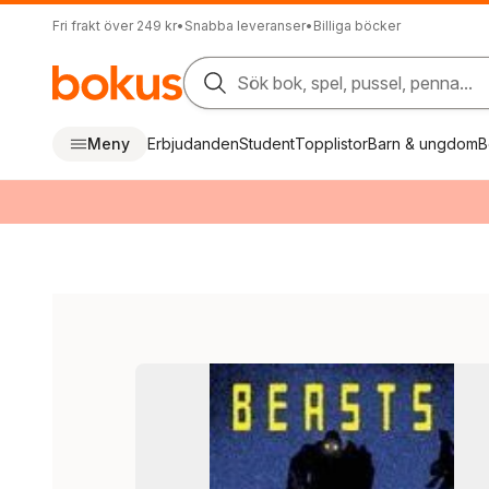
Fri frakt över 249 kr
•
Snabba leveranser
•
Billiga böcker
Sök bok, spel, pussel, penna...
Meny
Erbjudanden
Student
Topplistor
Barn & ungdom
B