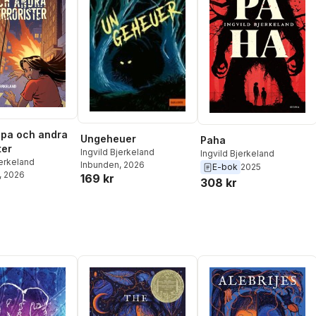
pa och andra
Ungeheuer
Paha
ter
Ingvild Bjerkeland
Ingvild Bjerkeland
jerkeland
Inbunden
, 2026
E-bok
2025
, 2026
169 kr
308 kr