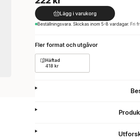
222 kr
Lägg i varukorg
Beställningsvara.
Skickas
inom 5-8 vardagar
.
Fri f
Fler format och utgåvor
Häftad
418 kr
Be
Produk
Utfors