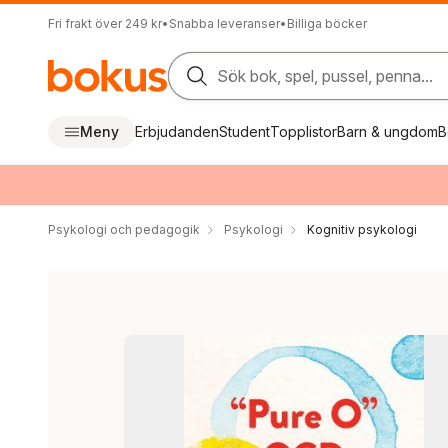
Fri frakt över 249 kr
•
Snabba leveranser
•
Billiga böcker
Sök bok, spel, pussel, penna...
Meny
Erbjudanden
Student
Topplistor
Barn & ungdom
B
Psykologi och pedagogik
Psykologi
Kognitiv psykologi