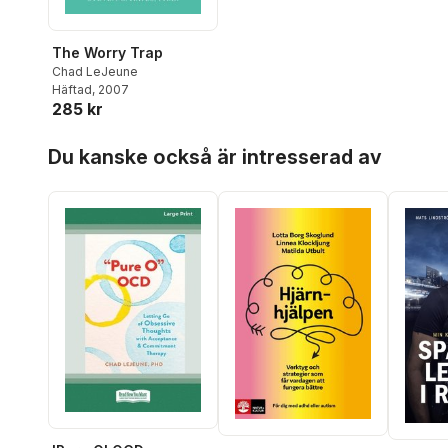
The Worry Trap
Chad LeJeune
Häftad
, 2007
285 kr
Hoppa över listan
Du kanske också är intresserad av