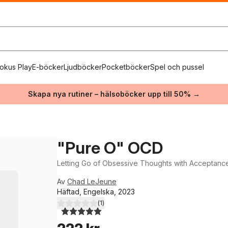
okus Play
E-böcker
Ljudböcker
Pocketböcker
Spel och pussel
Skapa nya rutiner – hälsoböcker upp till 50% →
"Pure O" OCD
Letting Go of Obsessive Thoughts with Acceptan
Av
Chad LeJeune
Häftad, Engelska, 2023
(
1
)
5,0
utav 5 stjärnor. Totalt antal röster: