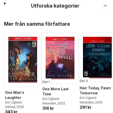
Utforska kategorier
Hoppa över listan
Mer från samma författare
Del 2
Del 1
Heir Today, Pawn
One More Last
One Man's
Tomorrow
Time
Laughter
Eric Ugland
Eric Ugland
Inbunden
, 2025
Eric Ugland
Inbunden
, 2022
291 kr
Häftad
, 2025
314 kr
343 kr