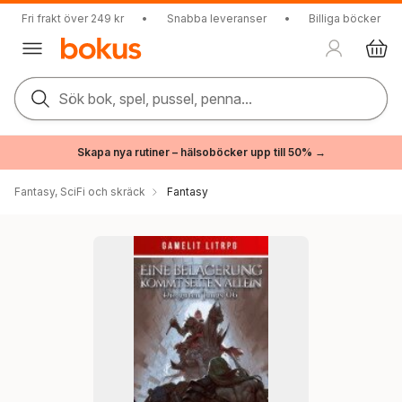
Fri frakt över 249 kr
•
Snabba leveranser
•
Billiga böcker
Sök bok, spel, pussel, penna...
Skapa nya rutiner – hälsoböcker upp till 50% →
Fantasy, SciFi och skräck
Fantasy