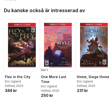
Hoppa över listan
Du kanske också är intresserad av
Del 1
Flex in the City
One More Last
Home, Siege Hom
Eric Ugland
Time
Eric Ugland
Häftad
, 2024
Häftad
, 2020
Eric Ugland
344 kr
231 kr
Häftad
, 2020
250 kr