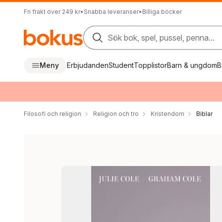
Fri frakt över 249 kr
•
Snabba leveranser
•
Billiga böcker
Sök bok, spel, pussel, penna...
Meny
Erbjudanden
Student
Topplistor
Barn & ungdom
B
Filosofi och religion
Religion och tro
Kristendom
Biblar