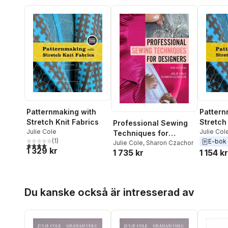
Patternmaking with
Pattern
Stretch Knit Fabrics
Stretch
Professional Sewing
Julie Cole
Julie Col
Techniques for
(
1
)
E-bok
Designers
Julie Cole
,
Sharon Czachor
4,0
utav 5 stjärnor. Totalt antal röster:
1 329 kr
1 735 kr
1 154 kr
Hoppa över listan
Du kanske också är intresserad av