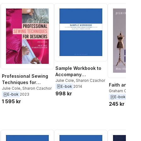
Sample Workbook to
Accompany
Professional Sewing
Professional Sewing
Julie Cole
,
Sharon Czachor
Techniques for
Faith and Fas
E-bok
2014
Techniques for
Designers
Julie Cole
,
Sharon Czachor
Graham Cole
,
Jul
998 kr
Designers
E-bok
2023
E-bok
2022
1 595 kr
245 kr