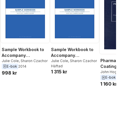
Sample Workbook to
Sample Workbook to
Accompany
Accompany
Pharmaceutic
Professional Sewing
Julie Cole
,
Sharon Czachor
Professional Sewing
Julie Cole
,
Sharon Czachor
Häftad
Coating Tech
E-bok
2014
Techniques for
Techniques for
1 315 kr
John Hogan
,
Gra
998 kr
Designers
Designers
Michael Aulton
E-bok
1995
1 160 kr