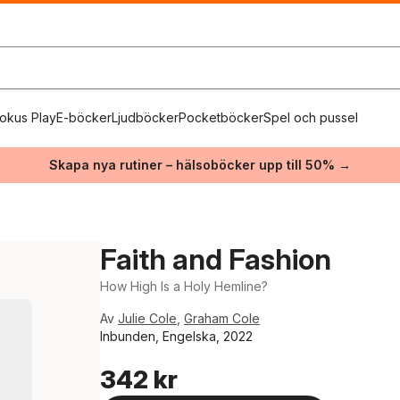
okus Play
E-böcker
Ljudböcker
Pocketböcker
Spel och pussel
Skapa nya rutiner – hälsoböcker upp till 50% →
Faith and Fashion
How High Is a Holy Hemline?
Av
Julie Cole
,
Graham Cole
Inbunden, Engelska, 2022
342 kr