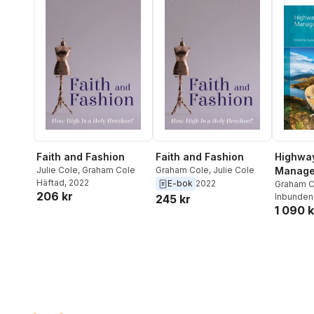
Faith and Fashion
Faith and Fashion
Highway
Julie Cole
,
Graham Cole
Graham Cole
,
Julie Cole
Manage
Häftad
, 2022
E-bok
2022
Graham C
206 kr
Inbunden
245 kr
1 090 k