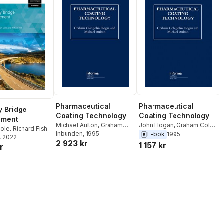
Pharmaceutical
Pharmaceutical
 Bridge
Coating Technology
Coating Technology
ment
Michael Aulton
,
Graham
John Hogan
,
Graham Cole
,
ole
,
Richard Fish
Cole
Inbunden
,
John Hogan
, 1995
Michael Aulton
E-bok
1995
, 2022
2 923 kr
1 157 kr
r