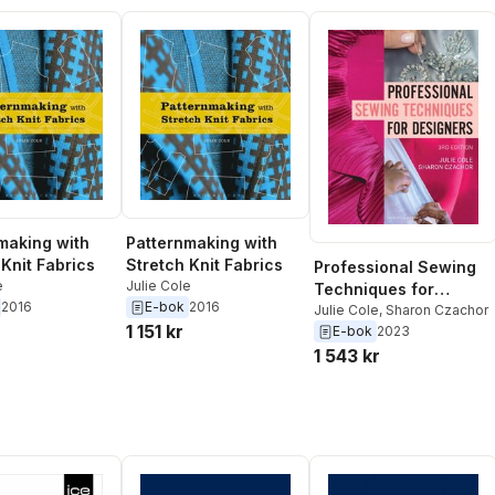
making with
Patternmaking with
 Knit Fabrics
Stretch Knit Fabrics
Professional Sewing
e
Julie Cole
Techniques for
2016
E-bok
2016
Designers
Julie Cole
,
Sharon Czachor
1 151 kr
E-bok
2023
1 543 kr