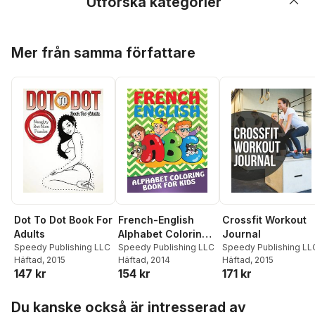
Utforska kategorier
Hoppa över listan
Mer från samma författare
Dot To Dot Book For
French-English
Crossfit Workout
Adults
Alphabet Coloring
Journal
Speedy Publishing LLC
Book for Kids
Speedy Publishing LLC
Speedy Publishing LL
Häftad
, 2015
Häftad
, 2014
Häftad
, 2015
147 kr
154 kr
171 kr
Hoppa över listan
Du kanske också är intresserad av