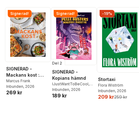
Signerad!
Signerad!
-19%
Del 2
SIGNERAD -
SIGNERAD -
Mackans kost :
Kopians hämnd
Stortaxi
Middagar och
Marcus Frank
IJustWantToBeCool
,
Flora Wiström
Inbunden
, 2026
matlådor
Joel Adolphson
Inbunden
, 2026
,
Emil
Inbunden
, 2026
269 kr
189 kr
Ejdemo Beer
,
Victor
209 kr
259 kr
Beer