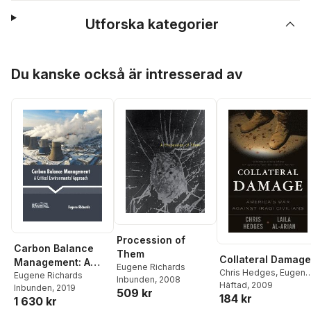
Utforska kategorier
Hoppa över listan
Du kanske också är intresserad av
Procession of
Carbon Balance
Them
Collateral Damage
Management: A
Eugene Richards
Chris Hedges
,
Eugene
Critical
Eugene Richards
Inbunden
, 2008
Richards
Häftad
, 2009
,
Laila Al-Aria
Inbunden
, 2019
Environmental
509 kr
184 kr
1 630 kr
Approach