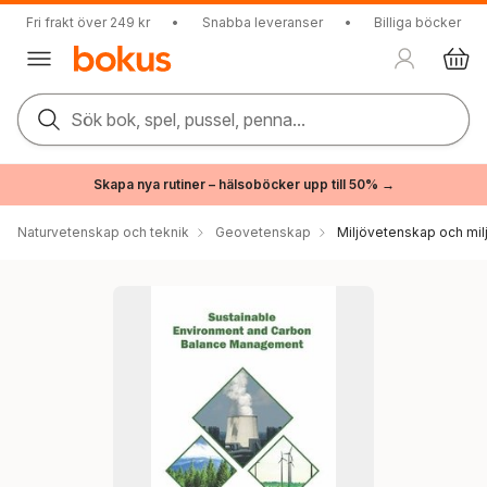
Fri frakt över 249 kr
•
Snabba leveranser
•
Billiga böcker
Sök bok, spel, pussel, penna...
Skapa nya rutiner – hälsoböcker upp till 50% →
Naturvetenskap och teknik
Geovetenskap
Miljövetenskap och milj