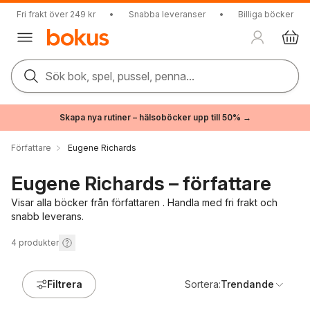
Fri frakt över 249 kr
•
Snabba leveranser
•
Billiga böcker
Sök bok, spel, pussel, penna...
Skapa nya rutiner – hälsoböcker upp till 50% →
Författare
Eugene Richards
Eugene Richards – författare
Visar alla böcker från författaren . Handla med fri frakt och
snabb leverans.
4
produkter
Filtrera
Sortera:
Trendande