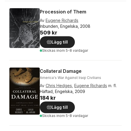
Procession of Them
Av
Eugene Richards
Inbunden, Engelska, 2008
509 kr
Lägg till
Skickas
inom 5-8 vardagar
Collateral Damage
America's War Against Iraqi Civilians
Av
Chris Hedges
,
Eugene Richards
m. fl.
Häftad, Engelska, 2009
184 kr
Lägg till
Skickas
inom 5-8 vardagar