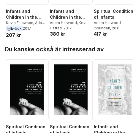
Infants and
Infants and
Spiritual Conditio
Children in the
Children in the
of Infants
Church
Kevin E Lawson
,
Adam
Church
Adam Harwood
,
Kevin E
Adam Harwood
Harwood
Lawson
Häftad
, 2017
Inbunden
, 2011
E-bok
2017
380 kr
417 kr
207 kr
Hoppa över listan
Du kanske också är intresserad av
Spiritual Condition
Spiritual Condition
Infants and
of Infants
of Infants
Children in the