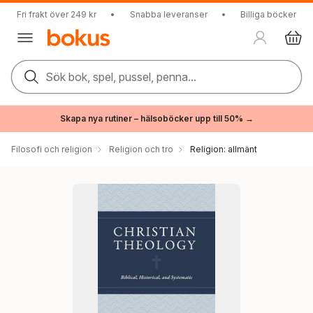
Fri frakt över 249 kr
•
Snabba leveranser
•
Billiga böcker
Sök bok, spel, pussel, penna...
Skapa nya rutiner – hälsoböcker upp till 50% →
Filosofi och religion
Religion och tro
Religion: allmänt