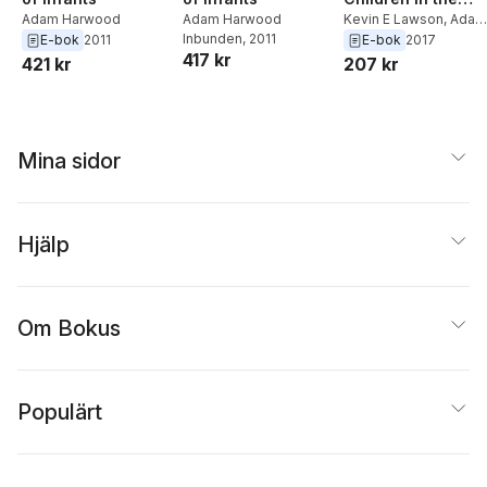
Adam Harwood
Adam Harwood
Church
Kevin E Lawson
,
Adam
Inbunden
, 2011
Harwood
E-bok
2011
E-bok
2017
417 kr
421 kr
207 kr
Mina sidor
Hjälp
Om Bokus
Populärt