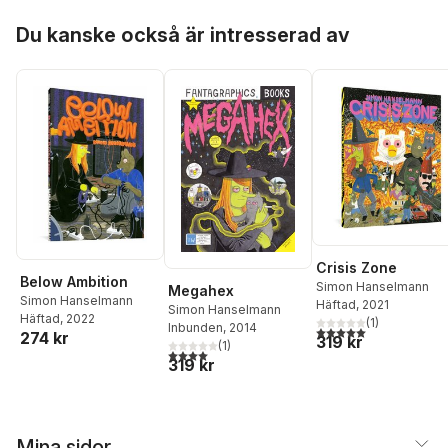
Hoppa över listan
Du kanske också är intresserad av
Crisis Zone
Below Ambition
Simon Hanselmann
Megahex
Simon Hanselmann
Häftad
, 2021
Simon Hanselmann
Häftad
, 2022
(
1
)
Inbunden
, 2014
5,0
utav 5 stjärnor. Tota
274 kr
319 kr
(
1
)
4,0
utav 5 stjärnor. Totalt antal röster:
319 kr
Mina sidor