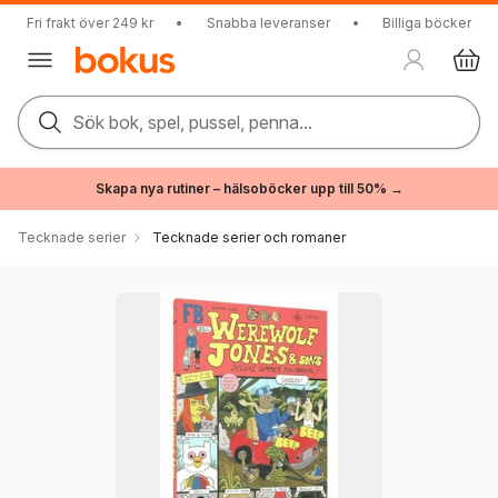
Fri frakt över 249 kr
•
Snabba leveranser
•
Billiga böcker
Sök bok, spel, pussel, penna...
Skapa nya rutiner – hälsoböcker upp till 50% →
Tecknade serier
Tecknade serier och romaner