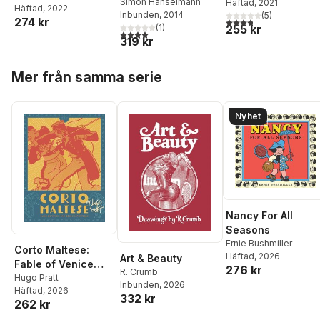
Simon Hanselmann
Häftad
, 2021
Häftad
, 2022
Inbunden
, 2014
(
5
)
3,8
utav 5 stjärnor. Tota
274 kr
255 kr
(
1
)
4,0
utav 5 stjärnor. Totalt antal röster:
319 kr
Hoppa över listan
Mer från samma serie
Nyhet
Nancy For All
Seasons
Ernie Bushmiller
Corto Maltese:
Häftad
, 2026
Art & Beauty
Fable of Venice
276 kr
R. Crumb
and Other
Hugo Pratt
Inbunden
, 2026
Häftad
, 2026
Adventures
332 kr
262 kr