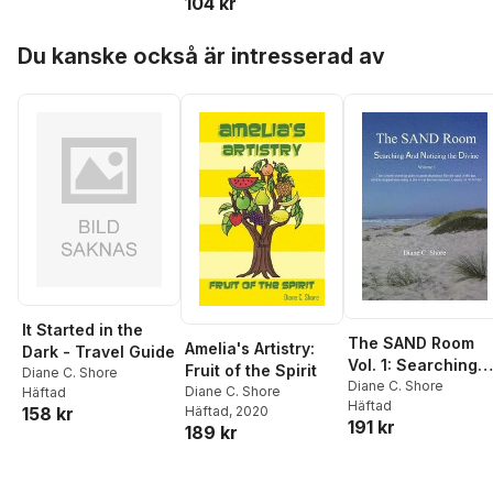
104 kr
Hoppa över listan
Du kanske också är intresserad av
It Started in the
The SAND Room
Amelia's Artistry:
Dark - Travel Guide
Vol. 1: Searching
Fruit of the Spirit
Diane C. Shore
And Noticing the
Diane C. Shore
Diane C. Shore
Häftad
Häftad
Divine
Häftad
, 2020
158 kr
191 kr
189 kr