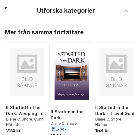
Utforska kategorier
Hoppa över listan
Mer från samma författare
It Started In The
It Started in the
It Started in the
Dark: Weeping may
Dark - Travel Guid
Dark
stay for the night
Diane C. Shore
,
Connie
Diane C. Shore
Diane C. Shore
Dixon
Häftad
Häftad
E-bok
224 kr
158 kr