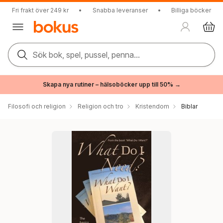
Fri frakt över 249 kr
•
Snabba leveranser
•
Billiga böcker
Sök bok, spel, pussel, penna...
Skapa nya rutiner – hälsoböcker upp till 50% →
Filosofi och religion
Religion och tro
Kristendom
Biblar