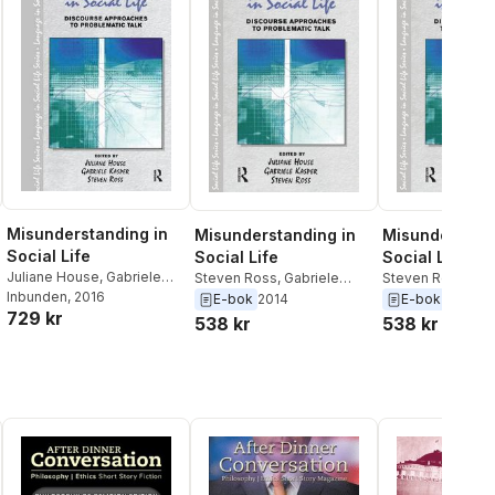
Misunderstanding in
Misunderstanding in
Misunderstand
Social Life
Social Life
Social Life
Juliane House
,
Gabriele
Steven Ross
,
Gabriele
Steven Ross
,
Gab
Kasper
Inbunden
,
Steven Ross
, 2016
Kasper
,
Juliane House
Kasper
,
Juliane 
E-bok
2014
E-bok
2014
729 kr
538 kr
538 kr