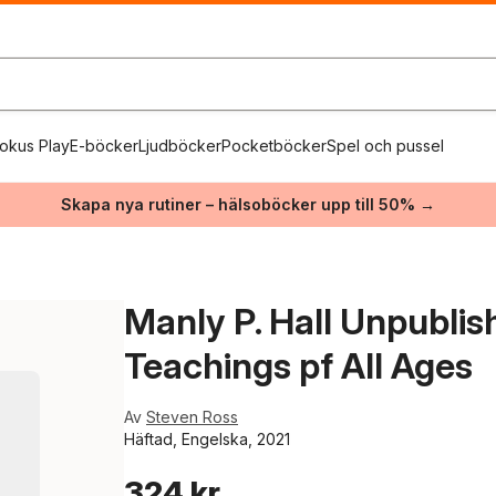
okus Play
E-böcker
Ljudböcker
Pocketböcker
Spel och pussel
Skapa nya rutiner – hälsoböcker upp till 50% →
Manly P. Hall Unpublis
Teachings pf All Ages
Av
Steven Ross
Häftad, Engelska, 2021
324 kr