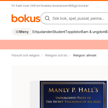
Fri frakt över 249 kr
•
Snabba leveranser
•
Billiga böcker
Sök bok, spel, pussel, penna...
Meny
Erbjudanden
Student
Topplistor
Barn & ungdom
B
Filosofi och religion
Religion och tro
Religion: allmänt