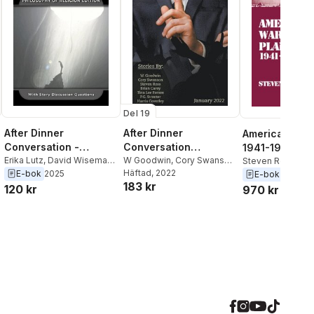
Del 19
After Dinner
After Dinner
American War 
Conversation -
Conversation
1941-1945
Philosophy of Religion
Erika Lutz
,
David Wiseman
,
Magazine
W Goodwin
,
Cory Swanson
,
Steven Ross
Abra Staffin-Wiebe
,
Henry
Steven Ross
Häftad
, 2022
E-bok
2025
E-bok
2012
183 kr
McFarland
,
Ville V. Kokko
,
120 kr
970 kr
Kelly Piner
,
Shannon Frost
Greenstein
,
Harris
Coverley
,
Steven Ross
,
Sarah Johnson