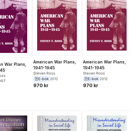
American War Plans,
American War Plans,
n War Plans,
1941-1945
1941-1945
945
Steven Ross
Steven Ross
oss
E-bok
2012
E-bok
2012
1997
970 kr
970 kr