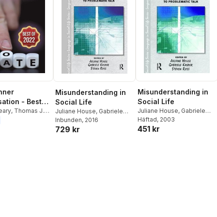
inner
Misunderstanding in
Misunderstanding in
ation - Best
Social Life
Social Life
2
eary
,
Thomas J.
Juliane House
,
Gabriele
Juliane House
,
Gabriele
ronica L. Asay
,
Kasper
Häftad
, 2003
,
Steven Ross
Kasper
Inbunden
,
Steven Ross
, 2016
451 kr
729 kr
,
Jeffrey
,
Safiyyah Althaff
,
avis
,
David A.
. M. De Voe
,
 Turner
,
Michael
re Diston
,
Phillip
ndel
,
Robert
Harrison V. Perry
,
innis
,
Michael
ommy Blanchard
,
Kokko
,
Margret A.