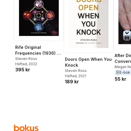
Rife Original
Frequencies (1936) &
After D
The Mysterious
Steven Ross
Doors Open When You
Convers
Häftad
, 2022
Nemescope
Knock
Of 202
Megan N
395 kr
Steven Ross
Weiss
,
Ve
E-bok
Häftad
, 2021
Larry Kite
55 kr
189 kr
Feingold
Garrett D
Cohen
,
M
Jonathan
Klein
,
Cla
Scott Ma
Collings
,
Holly McG
Zemel
,
T
Ville V. 