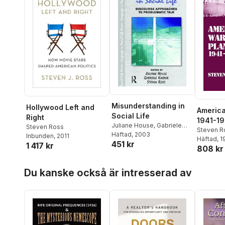
Misunderstanding in
Hollywood Left and
America
Social Life
Right
1941-1
Juliane House
,
Gabriele
Steven Ross
Steven R
Kasper
Häftad
, 2003
,
Steven Ross
Inbunden
, 2011
Häftad
, 
451 kr
1 417 kr
808 kr
Hoppa över listan
Du kanske också är intresserad av