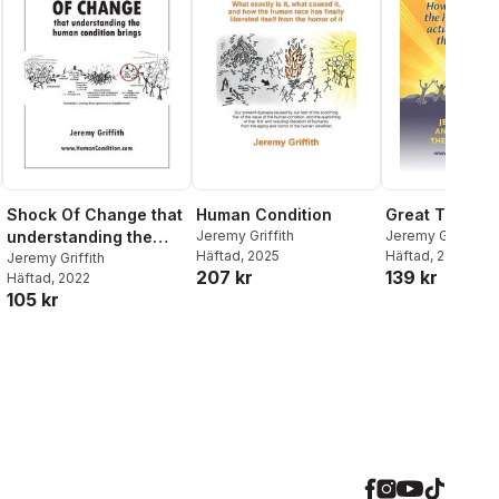
Shock Of Change that
Human Condition
Great Transfo
understanding the
Jeremy Griffith
Jeremy Griffith
,
A
Häftad
, 2025
Gowing
Häftad
, 2023
,
Akritidis
human condition
Jeremy Griffith
207 kr
139 kr
Häftad
, 2022
brings
105 kr