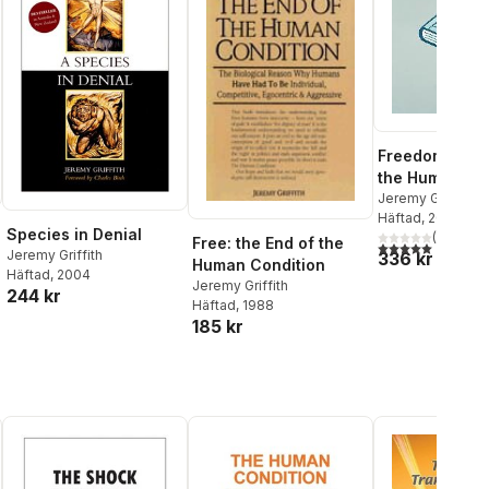
Freedom: The 
the Human Con
Jeremy Griffith
Häftad
, 2016
Species in Denial
(
2
)
Free: the End of the
5,0
utav 5 stjärnor.
Jeremy Griffith
336 kr
Human Condition
Häftad
, 2004
Jeremy Griffith
244 kr
Häftad
, 1988
185 kr