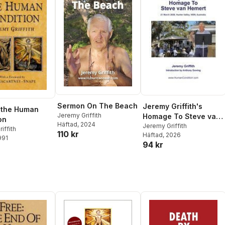
Sermon On The Beach
Jeremy Griffith's
 the Human
Jeremy Griffith
Homage To Steve van
on
Häftad
, 2024
Hemert
Jeremy Griffith
iffith
110 kr
Häftad
, 2026
991
94 kr