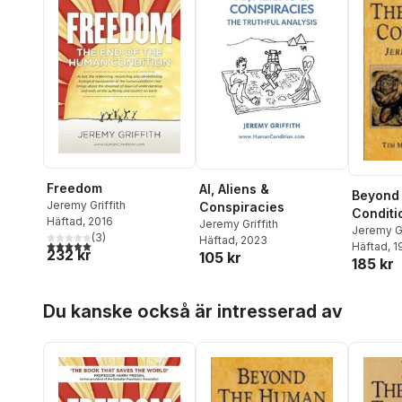
Freedom
AI, Aliens &
Beyond
Jeremy Griffith
Conspiracies
Conditi
Häftad
, 2016
Jeremy Griffith
Jeremy Gr
(
3
)
Häftad
, 2023
5,0
utav 5 stjärnor. Totalt antal röster:
Häftad
, 1
232 kr
105 kr
185 kr
Hoppa över listan
Du kanske också är intresserad av