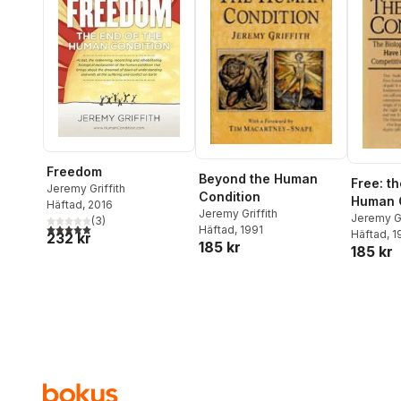
Freedom
Beyond the Human
Free: th
Jeremy Griffith
Condition
Human 
Häftad
, 2016
Jeremy Griffith
Jeremy Gr
(
3
)
5,0
utav 5 stjärnor. Totalt antal röster:
Häftad
, 1991
Häftad
, 
232 kr
185 kr
185 kr