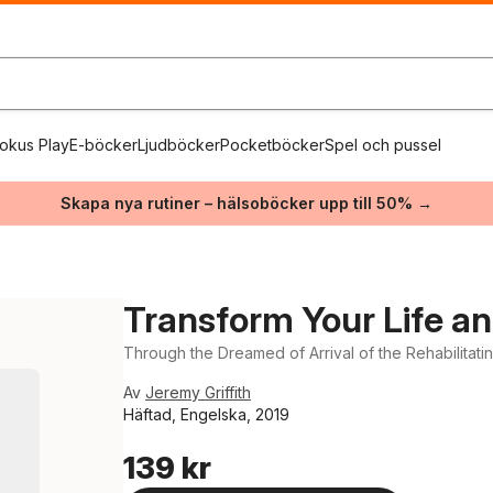
okus Play
E-böcker
Ljudböcker
Pocketböcker
Spel och pussel
Skapa nya rutiner – hälsoböcker upp till 50% →
Transform Your Life a
Through the Dreamed of Arrival of the Rehabilitati
Av
Jeremy Griffith
Häftad, Engelska, 2019
139 kr