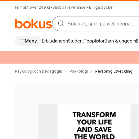
Fri frakt över 249 kr
•
Snabba leveranser
•
Billiga böcker
Sök bok, spel, pussel, penna...
Meny
Erbjudanden
Student
Topplistor
Barn & ungdom
B
Psykologi och pedagogik
Psykologi
Personlig utveckling