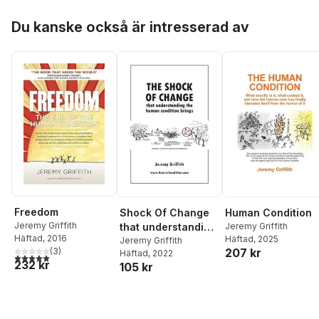
Hoppa över listan
Du kanske också är intresserad av
Freedom
Shock Of Change
Human Condition
Jeremy Griffith
that understanding
Jeremy Griffith
Häftad
, 2016
Häftad
, 2025
the human
Jeremy Griffith
207 kr
(
3
)
Häftad
, 2022
condition brings
5,0
utav 5 stjärnor. Totalt antal röster:
232 kr
105 kr