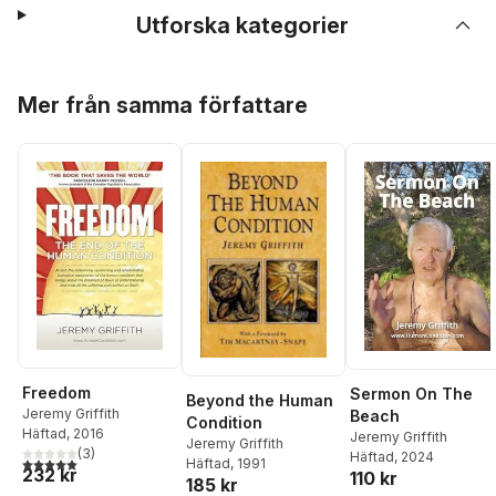
Utforska kategorier
Hoppa över listan
Mer från samma författare
Freedom
Sermon On The
Beyond the Human
Jeremy Griffith
Beach
Condition
Häftad
, 2016
Jeremy Griffith
Jeremy Griffith
(
3
)
Häftad
, 2024
5,0
utav 5 stjärnor. Totalt antal röster:
Häftad
, 1991
232 kr
110 kr
185 kr